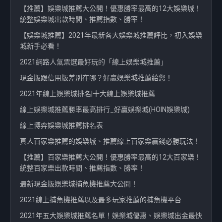
【推薦】娛樂城推薦大公開！優惠勝率最高的12大娛樂城！
統整娛樂城出款時間、推薦指數、勝率！
【娛樂城推薦】2021年最新各大娛樂城推薦評比，初入娛樂
城新手必看！
2021網路人氣票選最好玩的「線上娛樂城推薦」
現金版跟信用版差別在哪？好贏娛樂城推薦給您！
2021年線上娛樂城排名|十大線上娛樂城推薦
線上娛樂城推薦勝率最高排行_好贏娛樂城(HOIN娛樂城)
線上博弈娛樂城推薦排名表
真人百家樂推薦的娛樂城、推薦線上百家樂贏錢必勝玩法！
【推薦】百家樂推薦大公開！優惠勝率最高的12大百家樂！
統整百家樂出款時間、推薦指數、勝率！
最新現金版娛樂城捕魚機推薦大公開！
2021線上捕魚機推薦以及最多玩家推薦的捕魚機平台
2021年五大娛樂城推薦名單！娛樂城優惠、娛樂城出金最快