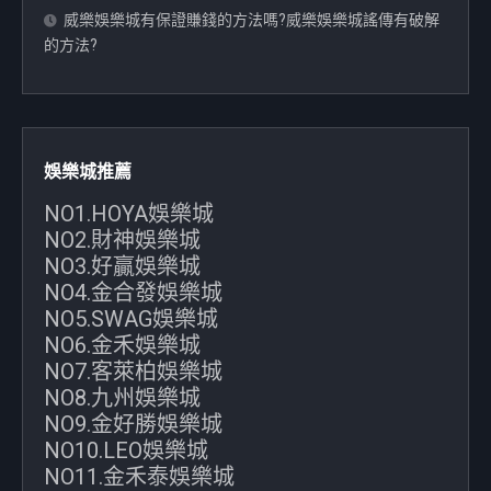
威樂娛樂城有保證賺錢的方法嗎?威樂娛樂城謠傳有破解
的方法?
娛樂城推薦
NO1.HOYA娛樂城
NO2.財神娛樂城
NO3.好贏娛樂城
NO4.金合發娛樂城
NO5.SWAG娛樂城
NO6.金禾娛樂城
NO7.客萊柏娛樂城
NO8.九州娛樂城
NO9.金好勝娛樂城
NO10.LEO娛樂城
NO11.金禾泰娛樂城