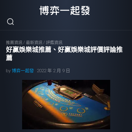
Skip
to
content
推薦資訊
/
最新資訊
/
評鑑資訊
好贏娛樂城推薦、好贏娛樂城評價評論推
薦
by
博弈一起發
2022 年 2 月 9 日