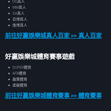
DG真人
WM真人
SA真人
亞博真人
億博真人
前往好贏娛樂城真人百家 >> 真人百家
好贏娛樂城體育賽事遊戲
SUPER體育
AFB體育
鑫寶體育
虛擬體育
前往好贏娛樂城體育賽事 >> 體育賽事