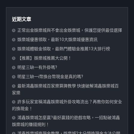
近期文章
正常出金娛樂城與不會出金娛樂城，保護您提供最佳選擇
娛樂城優惠領取，最新10大娛樂城優惠資訊
娛樂城體驗金領取，最熱門體驗金推薦13大排行榜
【推薦】娛樂城推薦大公開！
明星三缺一有外掛嗎?
明星三缺一i幣換台幣現金是真的嗎?
最新鴻鑫娛樂城百家樂算牌教學 快速破解鴻鑫娛樂城百
家樂
許多玩家宣稱鴻鑫娛樂城外掛攻略流出？再教你如何安全
的換現金！
鴻鑫娛樂城怎麼贏?最好贏錢的遊戲攻略，一招點破鴻鑫
娛樂城的賺錢規則！
鴻鑫娛樂城換現金教學，娛樂城2大分類換現金方法公開