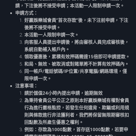
請，下注後將不接受申請；本活動一人限制申請一次。
申請方式：
好贏娛樂城會員”首次存款”後，未下注前申請，下注
後將不接受申請。
本活動一人限制申請一次。
向客服人員提出申請後，將由審核人員完成審核後，
系統自動補入帳戶內。
領取優惠後，累積有效押碼需達15倍即可申請提款。
和局、無效、被取消或對賭單將不計算有效押碼內。
同一帳戶/電話號碼/IP位置/共享電腦/網路環境，僅
限申請一次。
注意事項：
請於儲值24小時內提出申請，逾期無效
為秉持會員公平公正之原則本好贏娛樂城有權對會員
行為進行嚴格監控，若發生任何違背、欺騙或利用規
則與條款進行非法獲利者，我們將保留無限期審核扣
回點數及所產生優惠之權利。
例如：存款為1000點數，首存送1000點數，若要申