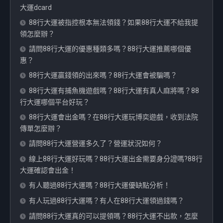
大運dcard
88行大運被指控根本無法領錢？如果88行大運不給我提
領怎麼辦？
請問88行大運的優惠種類多嗎？88行大運推薦哪個優
惠？
88行大運贏錢領的出來嗎？88行大運會被騙嗎？
88行大運有捕魚機遊戲嗎？88行大運有真人麻將嗎？88
行大運哪個平台好玩？
88行大運會出金嗎？在88行大運玩博奕遊戲，收到法院
傳單怎麼辦？
請問88行大運營運多久了？營運狀況如何？
線上88行大運好玩嗎？88行大運出金需要身分證嗎?88行
大運確認會出金！
有人聽過88行大運嗎？88行大運優缺點分析！
有人玩過88行大運嗎？有人在88行大運領過錢嗎？
請問88行大運真的可以提領嗎？88行大運不出款，怎麼