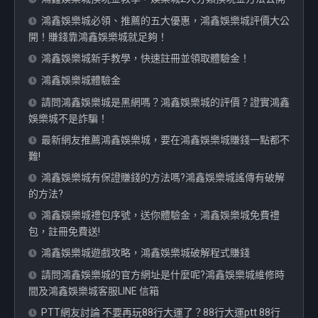
鴻鑫娛樂城必領、推薦的五大優惠，鴻鑫娛樂城評價大公
開！賺錢靠鴻鑫娛樂城就足夠！
鴻鑫娛樂城新手教學，快速註冊並領取體驗金！
鴻鑫娛樂城體驗金
請問鴻鑫娛樂城是黑網嗎？鴻鑫娛樂城的評價？證實鴻鑫
娛樂城不是詐騙！
最新網友推薦鴻鑫娛樂城，要在鴻鑫娛樂城賺錢一點都不
難!
鴻鑫娛樂城有保證賺錢的方法嗎?鴻鑫娛樂城謠傳有破解
的方法?
鴻鑫娛樂城禮包序號，送你體驗金，鴻鑫娛樂城免費禮
包，註冊免費送!
鴻鑫娛樂城遊戲攻略，鴻鑫娛樂城破解程式賺錢
請問鴻鑫娛樂城的官方網址是什麼呢?鴻鑫娛樂城維修時
間及鴻鑫娛樂城客服LINE 信箱
PTT網友討論 不要再玩88行大運了？88行大運ptt 88行