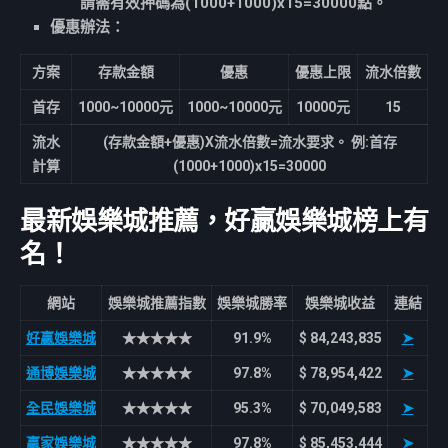
請需有效押碼為(1000+1000)x15=30000點。
優惠辦法：
方案
存款金額
優惠
優惠上限
流水倍數
首存
1000~10000元
1000~10000元
10000元
15
流水
(存款金額+優惠)X流水倍數=流水要求。 例:首存
計算
(1000+1000)x15=30000
最新娛樂城推薦，好贏娛樂城榜上有
名！
網站
娛樂城推薦指數
娛樂城勝率
娛樂城收益
連結
好贏娛樂城
★★★★★
91.9%
$ 84,243,835
➤
通博娛樂城
★★★★★
97.8%
$ 78,954,422
➤
全民娛樂城
★★★★★
95.3%
$ 70,049,583
➤
贏家娛樂城
★★★★★
97.8%
$ 85,453,444
➤