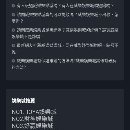
有人玩過威樂娛樂城嗎？有人在威樂娛樂城領過錢嗎？
請問威樂娛樂城真的可以提領嗎？威樂娛樂城不出款，怎
麼辦？
請問威樂娛樂城是黑網嗎？威樂娛樂城的評價？證實威樂
娛樂城不是詐騙！
最新網友推薦威樂娛樂城，要在威樂娛樂城賺錢一點都不
難!
威樂娛樂城有保證賺錢的方法嗎?威樂娛樂城謠傳有破解
的方法?
娛樂城推薦
NO1.HOYA娛樂城
NO2.財神娛樂城
NO3.好贏娛樂城