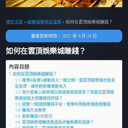
博弈文章
»
娛樂城教學及優惠
»
如何在雲頂娛樂城賺錢？
最後更新時間： 2021 年 9 月 24 日
如何在雲頂娛樂城賺錢？
內容目錄
如何在雲頂娛樂城賺錢？
賭博&投資&被動收入一線之隔，選雲頂娛樂城也能安
全投資，讓你輕鬆賺被動收入
為什麼線上娛樂城玩家總是賠錢居多？但是玩雲頂娛
樂城卻能大把賺進奶粉錢？
統整12間遊戲賺錢平台，簡單利用娛樂城遊戲賺錢
賺錢方法教學
最新賺錢9大技巧
雲頂娛樂城賺錢竟成為詐騙集團的招牌？
舉個例子：雲頂娛樂城百家樂