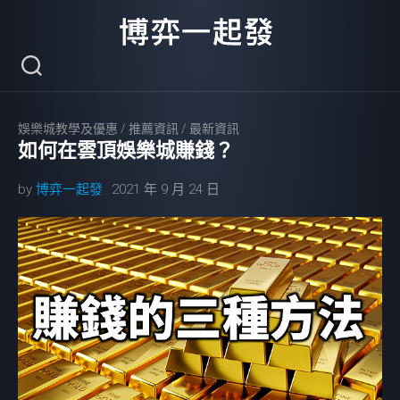
Skip
to
content
娛樂城教學及優惠
/
推薦資訊
/
最新資訊
如何在雲頂娛樂城賺錢？
by
博弈一起發
2021 年 9 月 24 日