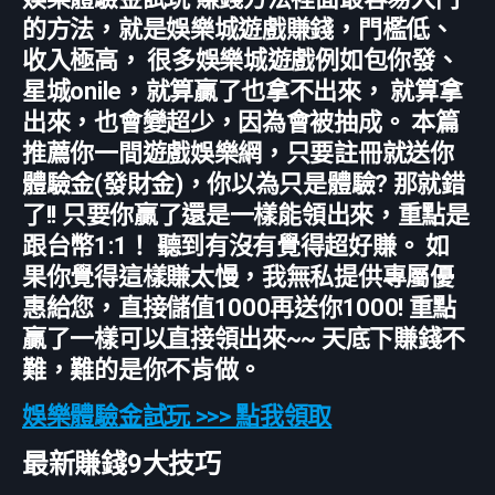
的方法，就是娛樂城遊戲賺錢，門檻低、
收入極高， 很多娛樂城遊戲例如包你發、
星城onile，就算贏了也拿不出來， 就算拿
出來，也會變超少，因為會被抽成。 本篇
推薦你一間遊戲娛樂網，只要註冊就送你
體驗金(發財金)，你以為只是體驗? 那就錯
了!! 只要你贏了還是一樣能領出來，重點是
跟台幣1:1！ 聽到有沒有覺得超好賺。 如
果你覺得這樣賺太慢，我無私提供專屬優
惠給您，直接儲值1000再送你1000! 重點
贏了一樣可以直接領出來~~ 天底下賺錢不
難，難的是你不肯做。
娛樂體驗金試玩 >>> 點我領取
最新賺錢9大技巧