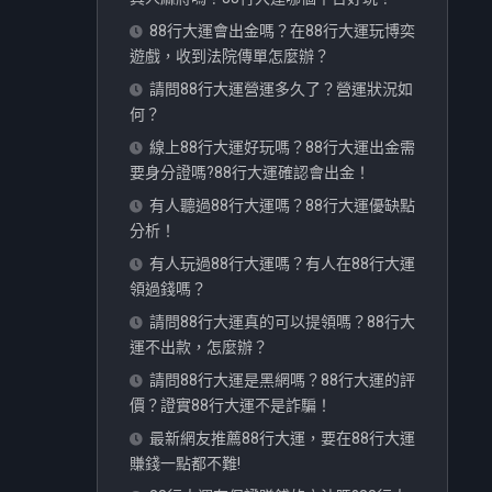
88行大運會出金嗎？在88行大運玩博奕
遊戲，收到法院傳單怎麼辦？
請問88行大運營運多久了？營運狀況如
何？
線上88行大運好玩嗎？88行大運出金需
要身分證嗎?88行大運確認會出金！
有人聽過88行大運嗎？88行大運優缺點
分析！
有人玩過88行大運嗎？有人在88行大運
領過錢嗎？
請問88行大運真的可以提領嗎？88行大
運不出款，怎麼辦？
請問88行大運是黑網嗎？88行大運的評
價？證實88行大運不是詐騙！
最新網友推薦88行大運，要在88行大運
賺錢一點都不難!