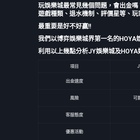
玩娛樂城最常見幾個問題，會出金嗎
遊戲種類、退水機制、評價星等、玩
最重要是好不好贏!!
我們以博弈娛樂城界第一名的HOYA
利用以上幾點分析JY娛樂城及HOY
項目
出金速度
風險
可
客服態度
優惠活動