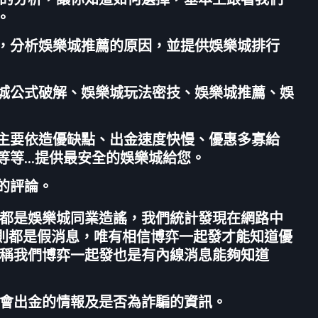
。
，分析娛樂城推薦的原因，並提供娛樂城排行
城公式破解、娛樂城玩法密技、娛樂城推薦、娛
主要依造優缺點、出金速度快慢、優惠多寡給
等等…提供最安全的娛樂城給您。
的評論。
，都是娛樂城同業造謠，我們統計發現在網路中
9則都是假消息，唯有相信博弈一起發才能知道優
名稱我們博弈一起發也是有內線消息能夠知道
否會出金的情報及是否為詐騙的資訊。