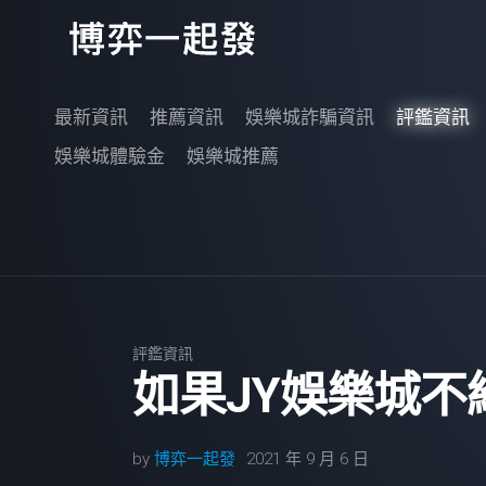
Skip
to
content
最新資訊
推薦資訊
娛樂城詐騙資訊
評鑑資訊
娛樂城體驗金
娛樂城推薦
評鑑資訊
如果JY娛樂城不
by
博弈一起發
2021 年 9 月 6 日