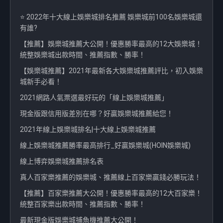
⭐ 2022年十大線上娛樂城排名推薦 娛樂城前100名娛樂城還
有誰?
【推薦】娛樂城推薦大公開！優惠勝率最高的12大娛樂城！
統整娛樂城出款時間、推薦指數、勝率！
【娛樂城推薦】2021年最新各大娛樂城推薦評比，初入娛樂
城新手必看！
2021網路人氣票選最好玩的「線上娛樂城推薦」
現金版跟信用版差別在哪？好贏娛樂城推薦給您！
2021年線上娛樂城排名|十大線上娛樂城推薦
線上娛樂城推薦勝率最高排行_好贏娛樂城(HOIN娛樂城)
線上博弈娛樂城推薦排名表
真人百家樂推薦的娛樂城、推薦線上百家樂贏錢必勝玩法！
【推薦】百家樂推薦大公開！優惠勝率最高的12大百家樂！
統整百家樂出款時間、推薦指數、勝率！
最新現金版娛樂城捕魚機推薦大公開！