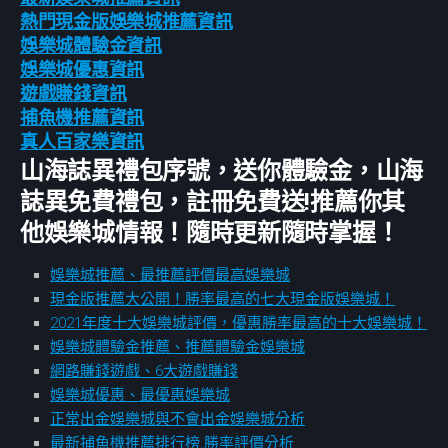
熱門現金版娛樂城推薦資訊
娛樂城體驗金資訊
娛樂城優惠資訊
遊戲賺錢資訊
捕魚機推薦資訊
真人百家樂資訊
山海誌異禮包序號，送你體驗金，山海
誌異免費禮包，註冊免費送!推薦你其
他娛樂城情報！隨時更新隨時掌握！
娛樂城推薦、最推薦評價最高娛樂城
現金版推薦大公開！勝率最高的七大現金版娛樂城！
2021年度十大娛樂城評價，優惠勝率最高的十大娛樂城！
娛樂城體驗金推薦、推薦體驗金娛樂城
網路賺錢遊戲、6大遊戲賺錢
娛樂城優惠、最優惠娛樂城
正常出金娛樂城與不會出金娛樂城分析
最新捕魚機推薦排行榜.勝率評價分析