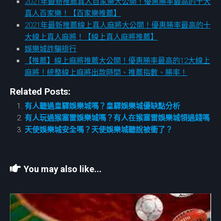
2021年最新推薦真人百家樂大公開！優惠勝率最高的十大
真人百家樂！【百家樂推薦】
2021年最新推薦線上真人麻將大公開！優惠勝率最高的十
大線上真人麻將！【線上真人麻將推薦】
娛樂城詐騙排行
【推薦】線上麻將推薦大公開！優惠勝率最高的12大線上
麻將！統整線上麻將出款時間、推薦指數、勝率！
Related Posts:
有人聽過皇驛娛樂城嗎？皇驛娛樂城優缺點分析
有人玩過猴塞雷娛樂城嗎？有人在猴塞雷娛樂城領過錢嗎
天使娛樂城安全嗎？天使娛樂城聽說被衝了？
You may also like...