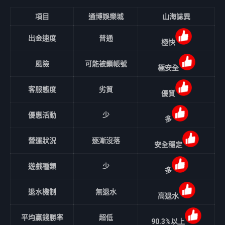
項目
通博娛樂城
山海誌異
出金速度
普通
極快
風險
可能被鎖帳號
極安全
客服態度
劣質
優質
優惠活動
少
多
營運狀況
逐漸沒落
安全穩定
遊戲種類
少
多
退水機制
無退水
高退水
平均贏錢勝率
超低
90.3%以上