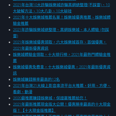
2021年台灣10大詐騙娛樂城詐騙黑網總整理(不踩雷)、10
大破解方法、10大八卦、10大秘技
2021年十大娛樂城推薦名單！娛樂城優惠推薦、娛樂城體
驗金推薦
2021年詐騙娛樂城總整理、黑網娛樂城、本人體驗 (勿踩
雷)
2021年娛樂城優惠領取，六大娛樂城首存、首儲優惠，
2021年最新優惠資訊
娛樂城體驗金領取，十大排行榜，2021年最熱門體驗金推
薦
娛樂城優惠免費拿，十大娛樂城優惠，2021年最新優惠資
訊
娛樂城賺錢勝率最高的12名
2021年台灣21大線上影音串流平台大推薦，好用、方便、
看劇、動漫
2020最推薦賺錢娛樂城，保證贏推薦給您！
2021年最新推薦現金版大公開！優惠勝率最高的十大現金
版！【十大現金版推薦】