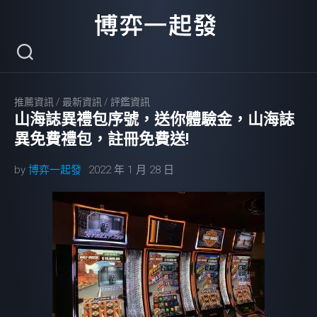
Skip
to
content
推薦資訊
/
最新資訊
/
評鑑資訊
山海誌異禮包序號，送你體驗金，山海誌
異免費禮包，註冊免費送!
by
博弈一起發
2022 年 1 月 28 日