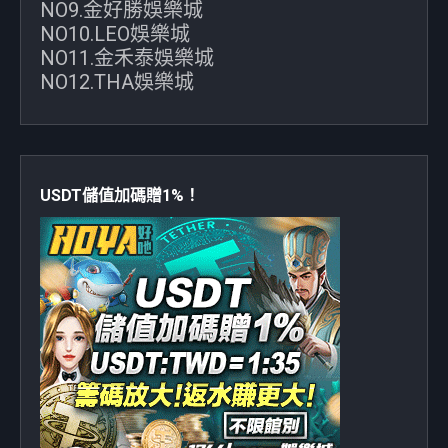
NO9.金好勝娛樂城
NO10.LEO娛樂城
NO11.金禾泰娛樂城
NO12.THA娛樂城
USDT儲值加碼贈1%！