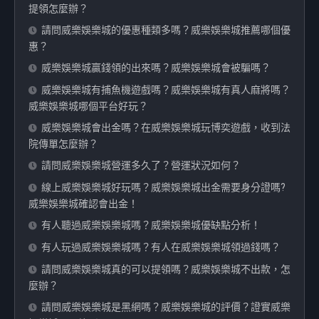
提領怎麼辦？
請問威樂娛樂城的優惠種類多嗎？威樂娛樂城推薦哪個優
惠？
威樂娛樂城贏錢領的出來嗎？威樂娛樂城會被騙嗎？
威樂娛樂城有捕魚機遊戲嗎？威樂娛樂城有真人麻將嗎？
威樂娛樂城哪個平台好玩？
威樂娛樂城會出金嗎？在威樂娛樂城玩博奕遊戲，收到法
院傳單怎麼辦？
請問威樂娛樂城營運多久了？營運狀況如何？
線上威樂娛樂城好玩嗎？威樂娛樂城出金需要身分證嗎?
威樂娛樂城確認會出金！
有人聽過威樂娛樂城嗎？威樂娛樂城優缺點分析！
有人玩過威樂娛樂城嗎？有人在威樂娛樂城領過錢嗎？
請問威樂娛樂城真的可以提領嗎？威樂娛樂城不出款，怎
麼辦？
請問威樂娛樂城是黑網嗎？威樂娛樂城的評價？證實威樂