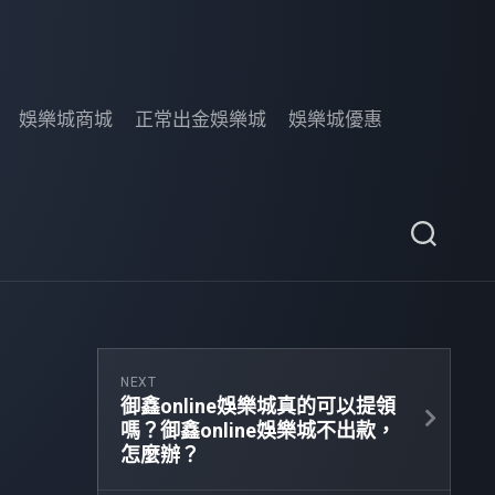
娛樂城商城
正常出金娛樂城
娛樂城優惠
NEXT
御鑫online娛樂城真的可以提領
嗎？御鑫online娛樂城不出款，
怎麼辦？