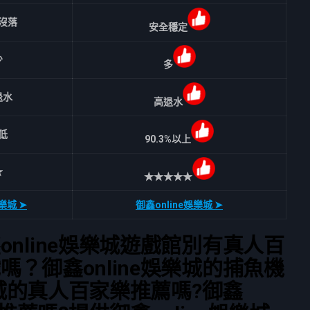
沒落
安全穩定
少
多
退水
高退水
低
90.3%以上
★
★★★★★
樂城 ➤
御鑫online娛樂城 ➤
nline娛樂城遊戲館別有真人百
？御鑫online娛樂城的捕魚機
樂城的真人百家樂推薦嗎?御鑫