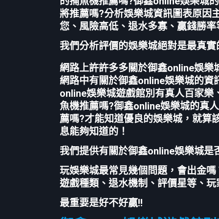
的捕魚機推薦嗎?御鑫online娛樂城
將推薦嗎?分析娛樂城資訊圖表原因
您、風險高低、退水多寡、贏錢勝率
我們分析評價的娛樂城絕對是最真實
網路上許許多多關於御鑫online
網路中有關於御鑫online娛樂城的
online娛樂城遊戲館別有真人百家樂
魚機推薦嗎?御鑫online娛樂城的真
薦嗎?才能知道優良的娛樂城，就算該
息能夠知道的！
我們提供有關於御鑫online娛樂
玩娛樂城最常見幾個問題，會出金嗎
遊戲種類、退水機制、評價星等、玩
最重要是好不好贏!!