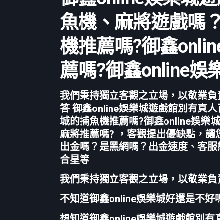
魚機、麻將遊戲嗎？御
機推薦嗎?御鑫onl
薦嗎?御鑫onlin
我們秉持獨立客觀之立場，以敬業負責
答 御鑫online娛樂城遊戲館別有真
城的捕魚機推薦嗎?御鑫online娛樂
麻將推薦嗎? ，客觀提出優缺點，
出金嗎？是黑網嗎？出金速度、客服
合星等
我們秉持獨立客觀之立場，以敬業負責
不知道御鑫online娛樂城好還是不好
想知道御鑫online娛樂城遊戲館別有