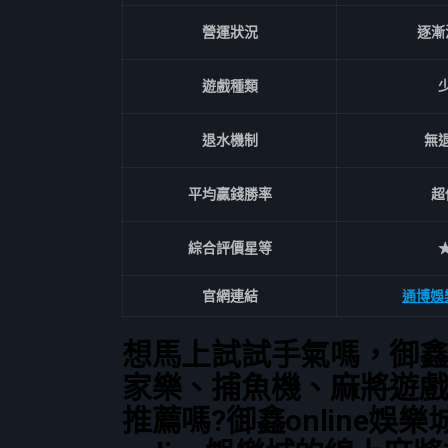
營運狀況
逐漸
遊戲種類
退水機制
無
平均贏錢勝率
超
綜合評價星等
官網連結
通博娛
想馬上試試手氣嗎，御鑫o
家樂、捕魚機、麻將遊戲嗎
推薦嗎?御鑫online娛