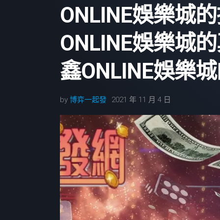
ONLINE娛樂城
ONLINE娛樂
鑫ONLINE娛樂
by
博弈一起發
2021 年 11 月 4 日