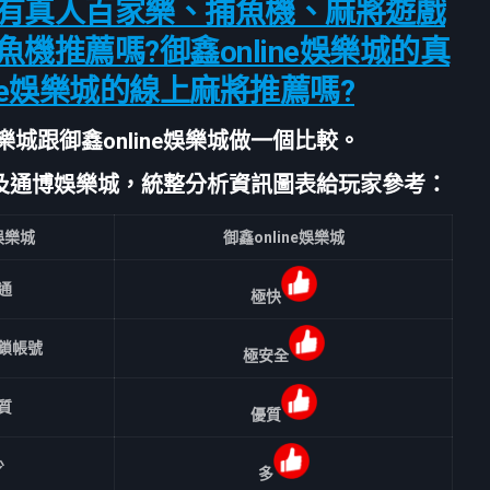
館別有真人百家樂、捕魚機、麻將遊戲
魚機推薦嗎?御鑫online娛樂城的真
ne娛樂城的線上麻將推薦嗎?
城跟御鑫online娛樂城做一個比較。
樂城及通博娛樂城，統整分析資訊圖表給玩家參考：
娛樂城
御鑫online娛樂城
通
極快
鎖帳號
極安全
質
優質
少
多