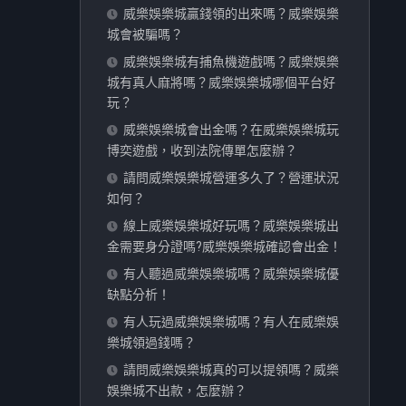
威樂娛樂城贏錢領的出來嗎？威樂娛樂
城會被騙嗎？
威樂娛樂城有捕魚機遊戲嗎？威樂娛樂
城有真人麻將嗎？威樂娛樂城哪個平台好
玩？
威樂娛樂城會出金嗎？在威樂娛樂城玩
博奕遊戲，收到法院傳單怎麼辦？
請問威樂娛樂城營運多久了？營運狀況
如何？
線上威樂娛樂城好玩嗎？威樂娛樂城出
金需要身分證嗎?威樂娛樂城確認會出金！
有人聽過威樂娛樂城嗎？威樂娛樂城優
缺點分析！
有人玩過威樂娛樂城嗎？有人在威樂娛
樂城領過錢嗎？
請問威樂娛樂城真的可以提領嗎？威樂
娛樂城不出款，怎麼辦？