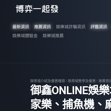
Skip
to
content
最新資訊
推薦資訊
娛樂城詐騙資訊
評鑑資訊
娛樂城體驗金
娛樂城推薦
娛樂城介紹及優惠種類
/
娛樂城教學及優惠
/
推薦資
御鑫ONLINE
家樂、捕魚機、