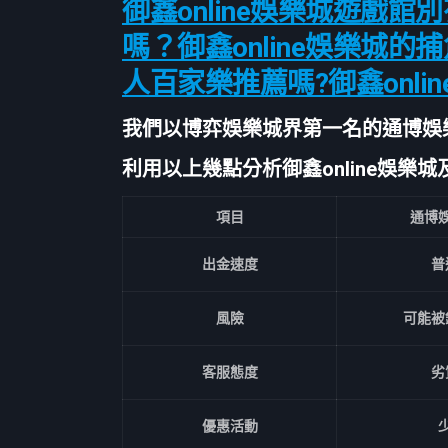
御鑫online娛樂城遊戲
嗎？御鑫online娛樂城的捕
人百家樂推薦嗎?御鑫onli
我們以博弈娛樂城界第一名的通博娛樂
利用以上幾點分析御鑫online娛
項目
通博
出金速度
普
風險
可能被
客服態度
劣
優惠活動