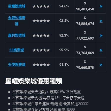
$
星耀娛樂城
★★★★★
94.6%
➤
98,403,450
金銀豹娛樂
$
★★★★★
93.4%
➤
城
74,884,674
$
鑫利娛樂城
★★★★★
92.3%
➤
77,922,693
$
58娛樂城
★★★★★
95.9%
➤
73,764,069
$
天使娛樂城
★★★★★
91.1%
➤
79,660,875
星耀娛樂城優惠種類
星耀娛樂城天天返點，最高0.8% 不計輸贏
星耀娛樂城老虎機 再存送15% 每天存每天送
星耀娛樂城百家樂連贏/輸過關 最高加送30000
星耀娛樂城介紹好友來好贏 最高送888