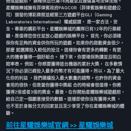
冊或遊戲前， 請確保您已滿18周歲並且遵循當地法律法規。
星耀娛樂城擁有菲律賓政府PAGCOR（菲律賓娛樂和遊戲公
司）頒發的博彩牌照並經第三方遊戲平台GLI（Gaming
Laboratories International）權威認證， 是一家合法，安
全，專業的購彩平台，星耀娛樂城的團隊已有12年的行業經
驗，是值得您信任並放心遊戲的娛樂平台。
首先，你必須確
保你有足夠的資金供你所玩的遊戲。如果你的啟動資金很少，
那麼 就選擇投入較低的投注。這樣你會有更多的轉數，有更
大的機會獲得一個好組合。
接下來，你要確保熟讀並且明白
賠率表。
例如，你想要獲得這台機器的累計大獎， 在多數情
況下你必須已經投入最多的幣才有可能獲得。所以，為了最大
化你的利益 ，我們建議投入最大數量的錢幣。也許你的資金
會用的很快，但是當你獲得中獎組 合的時候會很值得。你將
獲得2倍或者3倍的獎金。最後，在你開始星耀娛樂城遊戲前，
給自己定一個願意接受的數額。這樣即使你沒有獲得大獎 ，
也不至於身無分文的回家並且至少享受了你在星耀娛樂城的體
驗。
前往星耀娛樂城官網 >> 星耀娛樂城