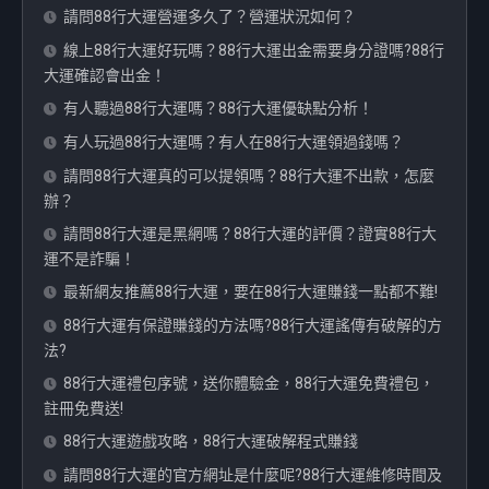
請問88行大運營運多久了？營運狀況如何？
線上88行大運好玩嗎？88行大運出金需要身分證嗎?88行
大運確認會出金！
有人聽過88行大運嗎？88行大運優缺點分析！
有人玩過88行大運嗎？有人在88行大運領過錢嗎？
請問88行大運真的可以提領嗎？88行大運不出款，怎麼
辦？
請問88行大運是黑網嗎？88行大運的評價？證實88行大
運不是詐騙！
最新網友推薦88行大運，要在88行大運賺錢一點都不難!
88行大運有保證賺錢的方法嗎?88行大運謠傳有破解的方
法?
88行大運禮包序號，送你體驗金，88行大運免費禮包，
註冊免費送!
88行大運遊戲攻略，88行大運破解程式賺錢
請問88行大運的官方網址是什麼呢?88行大運維修時間及