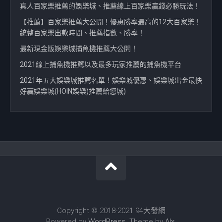
真人百家樂推薦的娛樂城、推薦線上百家樂贏錢必勝玩法！
【推薦】百家樂推薦大公開！優惠勝率最高的12大百家樂！
統整百家樂出款時間、推薦指數、勝率！
最新現金版娛樂城捕魚機推薦大公開！
2021線上捕魚機推薦以及最多玩家推薦的捕魚機平台
2021年五大娛樂城推薦名單！娛樂城優惠、娛樂城出金最快
好贏娛樂城(HOIN娛樂)推薦給您城)
Copyright © 2018-2021 94大發網
Powered by
WordPress
. Theme by
Alx
.