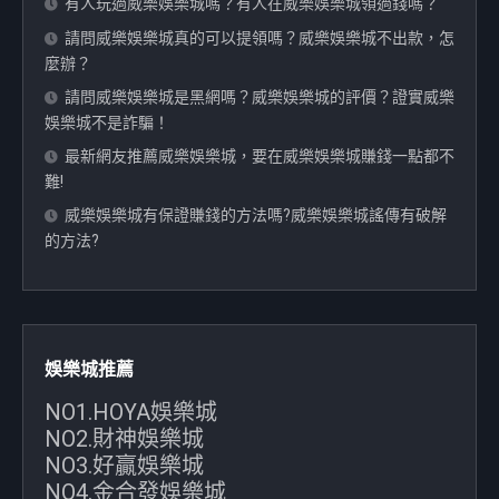
有人玩過威樂娛樂城嗎？有人在威樂娛樂城領過錢嗎？
請問威樂娛樂城真的可以提領嗎？威樂娛樂城不出款，怎
麼辦？
請問威樂娛樂城是黑網嗎？威樂娛樂城的評價？證實威樂
娛樂城不是詐騙！
最新網友推薦威樂娛樂城，要在威樂娛樂城賺錢一點都不
難!
威樂娛樂城有保證賺錢的方法嗎?威樂娛樂城謠傳有破解
的方法?
娛樂城推薦
NO1.HOYA娛樂城
NO2.財神娛樂城
NO3.好贏娛樂城
NO4.金合發娛樂城