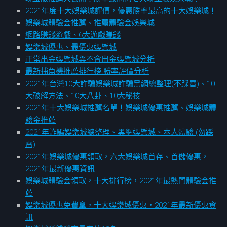
2021年度十大娛樂城評價，優惠勝率最高的十大娛樂城！
娛樂城體驗金推薦、推薦體驗金娛樂城
網路賺錢遊戲、6大遊戲賺錢
娛樂城優惠、最優惠娛樂城
正常出金娛樂城與不會出金娛樂城分析
最新捕魚機推薦排行榜.勝率評價分析
2021年台灣10大詐騙娛樂城詐騙黑網總整理(不踩雷)、10
大破解方法、10大八卦、10大秘技
2021年十大娛樂城推薦名單！娛樂城優惠推薦、娛樂城體
驗金推薦
2021年詐騙娛樂城總整理、黑網娛樂城、本人體驗 (勿踩
雷)
2021年娛樂城優惠領取，六大娛樂城首存、首儲優惠，
2021年最新優惠資訊
娛樂城體驗金領取，十大排行榜，2021年最熱門體驗金推
薦
娛樂城優惠免費拿，十大娛樂城優惠，2021年最新優惠資
訊