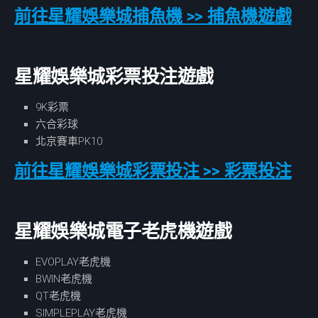
前往星耀娛樂城捕魚機 >> 捕魚機遊戲
星耀娛樂城彩票投注遊戲
9K彩票
六合彩球
北京賽車PK10
前往星耀娛樂城彩票投注 >> 彩票投注
星耀娛樂城電子老虎機遊戲
EVOPLAY老虎機
BWIN老虎機
QT老虎機
SIMPLEPLAY老虎機