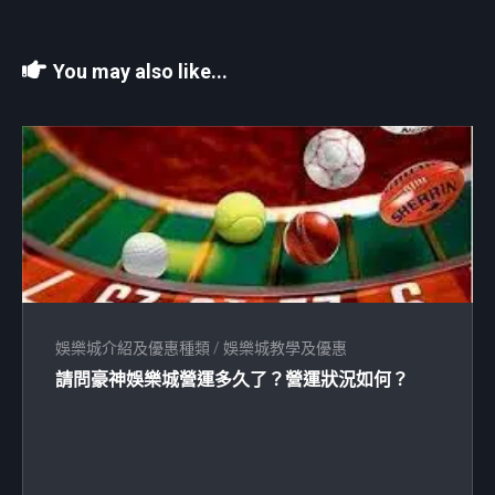
You may also like...
娛樂城介紹及優惠種類
/
娛樂城教學及優惠
請問豪神娛樂城營運多久了？營運狀況如何？