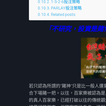
1-3-2-6投注策略
PARLAY投注策略
Related posts:
「不研究，投資是賭
若只認為所謂的”賭神”只是比一般人
合下場賭一把。以往，百家樂被認為是
的真人百家樂，已經打破以往的傳統觀