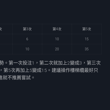
次
第3次
第4次
第5次
6
10
15
10
20
35
勢。第一次投注1，第二次就加上2變成3，第三次
0，第5次再加上5變成15。建議操作樓梯纜最好只
進就不推薦嘗試。