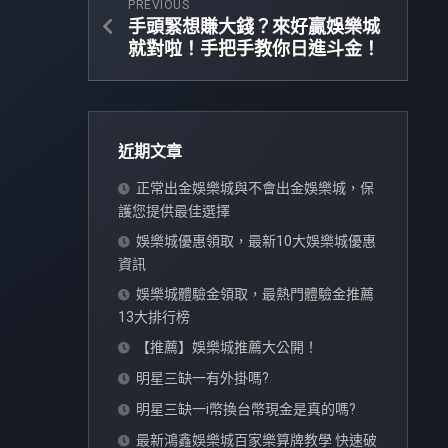
PREVIOUS
手頭緊想賺大錢？來好贏娛樂城
就對啦！手把手教你日進斗金！
近期文章
正常出金娛樂城與不會出金娛樂城，保
護您提供最佳選擇
娛樂城優惠領取，最新10大娛樂城優惠
資訊
娛樂城體驗金領取，最熱門體驗金推薦
13大排行榜
【推薦】娛樂城推薦大公開！
明星三缺一有外掛嗎?
明星三缺一i幣換台幣現金是真的嗎?
最新鴻鑫娛樂城百家樂算牌教學 快速破