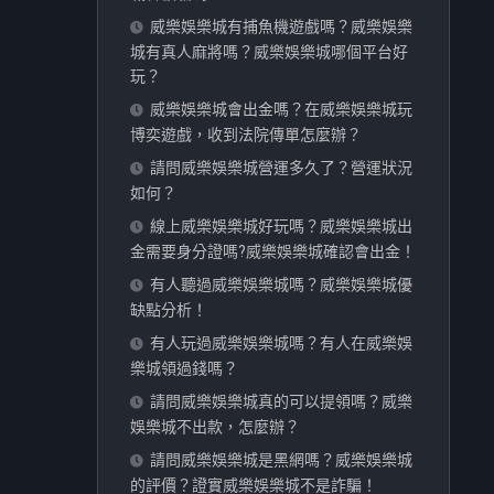
威樂娛樂城有捕魚機遊戲嗎？威樂娛樂
城有真人麻將嗎？威樂娛樂城哪個平台好
玩？
威樂娛樂城會出金嗎？在威樂娛樂城玩
博奕遊戲，收到法院傳單怎麼辦？
請問威樂娛樂城營運多久了？營運狀況
如何？
線上威樂娛樂城好玩嗎？威樂娛樂城出
金需要身分證嗎?威樂娛樂城確認會出金！
有人聽過威樂娛樂城嗎？威樂娛樂城優
缺點分析！
有人玩過威樂娛樂城嗎？有人在威樂娛
樂城領過錢嗎？
請問威樂娛樂城真的可以提領嗎？威樂
娛樂城不出款，怎麼辦？
請問威樂娛樂城是黑網嗎？威樂娛樂城
的評價？證實威樂娛樂城不是詐騙！