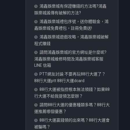
鴻鑫娛樂城有保證賺錢的方法嗎?鴻鑫
娛樂城謠傳有破解的方法?
鴻鑫娛樂城禮包序號，送你體驗金，鴻
鑫娛樂城免費禮包，註冊免費送!
鴻鑫娛樂城遊戲攻略，鴻鑫娛樂城破解
程式賺錢
請問鴻鑫娛樂城的官方網址是什麼呢?
鴻鑫娛樂城維修時間及鴻鑫娛樂城客服
LINE 信箱
PTT網友討論 不要再玩88行大運了？
88行大運ptt 88行大運dcard
88行大運被指控根本無法領錢？如果88
行大運不給我提領怎麼辦？
請問88行大運的優惠種類多嗎？88行大
運推薦哪個優惠？
88行大運贏錢領的出來嗎？88行大運會
被騙嗎？