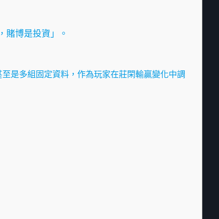
，賭博是投資」。
組甚至是多組固定資料，作為玩家在莊閑輸贏變化中調