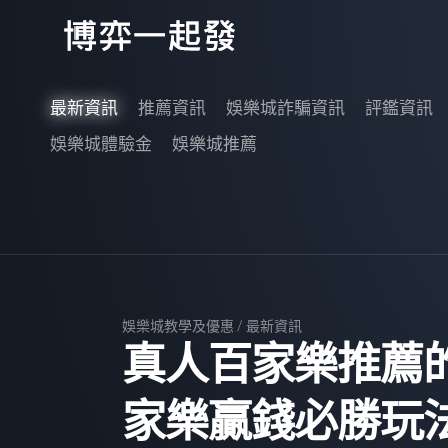
Skip
to
content
最新資訊
推薦資訊
娛樂城詐騙資訊
評鑑資訊
娛樂城體驗金
娛樂城推薦
娛樂城教學及優惠
/
最新資訊
真人百家樂推薦
家樂贏錢必勝玩