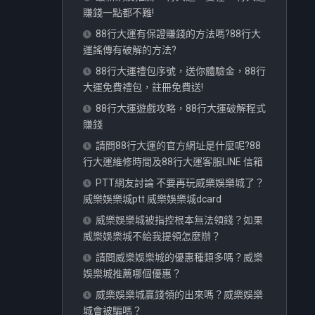
賺錢一點都不難!
88行大運有保證賺錢的方法嗎?88行大
運謠傳有破解的方法?
88行大運禮包序號，送你體驗金，88行
大運免費禮包，註冊免費送!
88行大運遊戲攻略，88行大運破解程式
賺錢
請問88行大運的官方網址是什麼呢?88
行大運維修時間及88行大運客服LINE 信箱
PTT網友討論 不要再玩威樂娛樂城了？
威樂娛樂城ptt 威樂娛樂城dcard
威樂娛樂城被指控根本無法領錢？如果
威樂娛樂城不給我提領怎麼辦？
請問威樂娛樂城的優惠種類多嗎？威樂
娛樂城推薦哪個優惠？
威樂娛樂城贏錢領的出來嗎？威樂娛樂
城會被騙嗎？