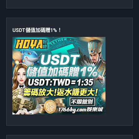
USDT儲值加碼贈1%！