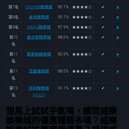
第7名
CASH88娛樂城
85.1%
★★★★☆
✔
➤
第8名
金禾娛樂城
90.1%
★★★★☆
✔
➤
第9名
SWAG娛樂城
87.9%
★★★★☆
✔
➤
第10
金合發娛樂城
88.6%
★★★★☆
✔
➤
名
第11
客萊柏娛樂城
80.9%
★★★★☆
✔
➤
名
第11
百富娛樂城
88.5%
★★★★☆
✔
➤
名
第13
好利娛樂城
91.1%
★★★★☆
✔
➤
名
(HOLY)
想馬上試試手氣嗎，請問威樂
娛樂城的優惠種類多嗎？威樂