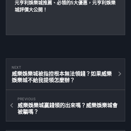
元亨利娛樂城推薦、必領的5大優惠，元亨利娛樂
城評價大公開！
NEXT
威樂娛樂城被指控根本無法領錢？如果威樂
娛樂城不給我提領怎麼辦？
PREVIOUS
威樂娛樂城贏錢領的出來嗎？威樂娛樂城會
被騙嗎？