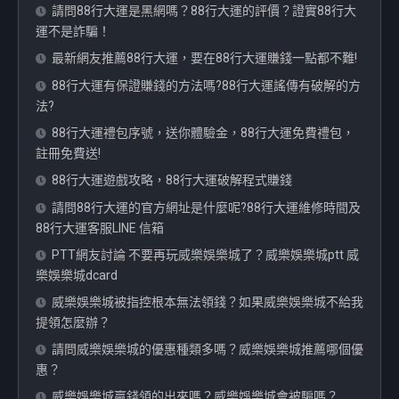
請問88行大運是黑網嗎？88行大運的評價？證實88行大
運不是詐騙！
最新網友推薦88行大運，要在88行大運賺錢一點都不難!
88行大運有保證賺錢的方法嗎?88行大運謠傳有破解的方
法?
88行大運禮包序號，送你體驗金，88行大運免費禮包，
註冊免費送!
88行大運遊戲攻略，88行大運破解程式賺錢
請問88行大運的官方網址是什麼呢?88行大運維修時間及
88行大運客服LINE 信箱
PTT網友討論 不要再玩威樂娛樂城了？威樂娛樂城ptt 威
樂娛樂城dcard
威樂娛樂城被指控根本無法領錢？如果威樂娛樂城不給我
提領怎麼辦？
請問威樂娛樂城的優惠種類多嗎？威樂娛樂城推薦哪個優
惠？
威樂娛樂城贏錢領的出來嗎？威樂娛樂城會被騙嗎？