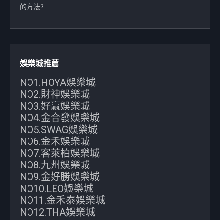
的方法?
娛樂城推薦
NO1.HOYA娛樂城
NO2.財神娛樂城
NO3.好贏娛樂城
NO4.金合發娛樂城
NO5.SWAG娛樂城
NO6.金禾娛樂城
NO7.客萊柏娛樂城
NO8.九州娛樂城
NO9.金好勝娛樂城
NO10.LEO娛樂城
NO11.金禾泰娛樂城
NO12.THA娛樂城