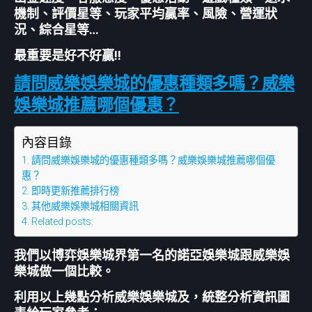
機制、評價星等、玩家平均贏率、風險、營運狀
況、綜合星等…
最重要是好不好贏!!
請問威樂娛樂城的優惠種類多嗎？威樂
娛樂城推薦哪個優惠？
內容目錄
請問威樂娛樂城的優惠種類多嗎？威樂娛樂城推薦哪個優
惠？
即時更新推薦排行榜
其他威樂娛樂城相關資訊
Related posts:
我們以博弈娛樂城界第一名的諾亞娛樂城跟威樂娛
樂城做一個比較。
利用以上幾點分析威樂娛樂城及，統整分析資訊圖