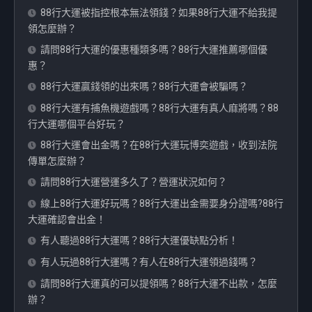
88行大運被指控根本無法領錢？如果88行大運不給我提
領怎麼辦？
請問88行大運的優惠種類多嗎？88行大運推薦哪個優
惠？
88行大運贏錢領的出來嗎？88行大運會被騙嗎？
88行大運有捕魚機遊戲嗎？88行大運有真人麻將嗎？88
行大運哪個平台好玩？
88行大運會出金嗎？在88行大運玩博奕遊戲，收到法院
傳單怎麼辦？
請問88行大運營運多久了？營運狀況如何？
線上88行大運好玩嗎？88行大運出金需要身分證嗎?88行
大運確認會出金！
有人聽過88行大運嗎？88行大運優缺點分析！
有人玩過88行大運嗎？有人在88行大運領過錢嗎？
請問88行大運真的可以提領嗎？88行大運不出款，怎麼
辦？