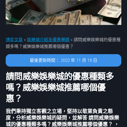
博弈文章
»
娛樂城介紹及優惠種類
»
請問威樂娛樂城的優惠種
類多嗎？威樂娛樂城推薦哪個優惠？
最後更新時間： 2022 年 11 月 18 日
請問威樂娛樂城的優惠種類多
嗎？威樂娛樂城推薦哪個優
惠？
我們秉持獨立客觀之立場，堅持以敬業負責之態
度，分析威樂娛樂城的疑問，並解答 請問威樂娛樂
城的優惠種類多嗎？威樂娛樂城推薦哪個優惠？ ，