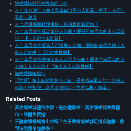
娛樂城賺錢勝率最高的12名
2021年台灣21大線上影音串流平台大推薦，好用、方便、
看劇、動漫
2020最推薦賺錢娛樂城，保證贏推薦給您！
2021年最新推薦現金版大公開！優惠勝率最高的十大現金
版！【十大現金版推薦】
2021年最新推薦真人百家樂大公開！優惠勝率最高的十大
真人百家樂！【百家樂推薦】
2021年最新推薦線上真人麻將大公開！優惠勝率最高的十
大線上真人麻將！【線上真人麻將推薦】
娛樂城詐騙排行
【推薦】線上麻將推薦大公開！優惠勝率最高的12大線上
麻將！統整線上麻將出款時間、推薦指數、勝率！
Related Posts:
富亨娛樂城禮包序號，送你體驗金，富亨娛樂城免費禮
包，註冊免費送!
王牌會娛樂城會出金嗎？在王牌會娛樂城玩博奕遊戲，收
到法院傳單怎麼辦？