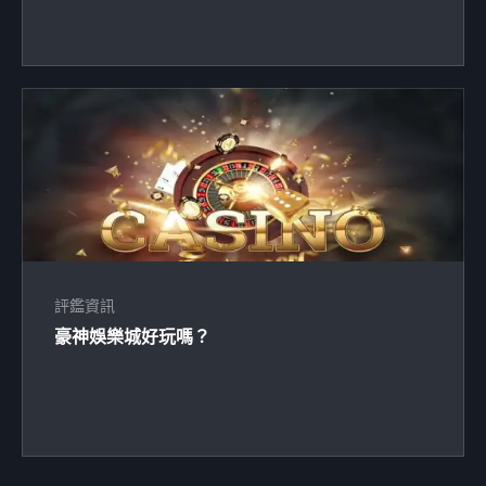
評鑑資訊
豪神娛樂城好玩嗎？