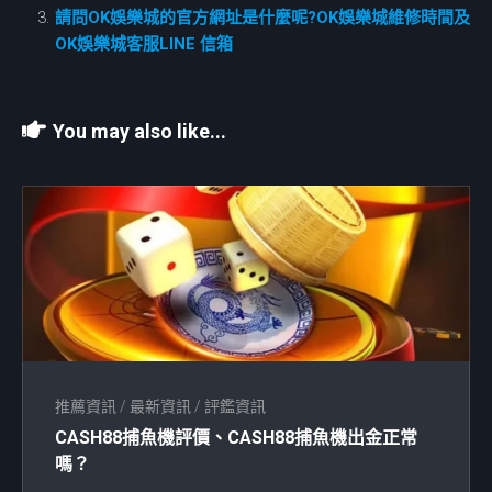
請問OK娛樂城的官方網址是什麼呢?OK娛樂城維修時間及
OK娛樂城客服LINE 信箱
You may also like...
推薦資訊
/
最新資訊
/
評鑑資訊
CASH88捕魚機評價、CASH88捕魚機出金正常
嗎？