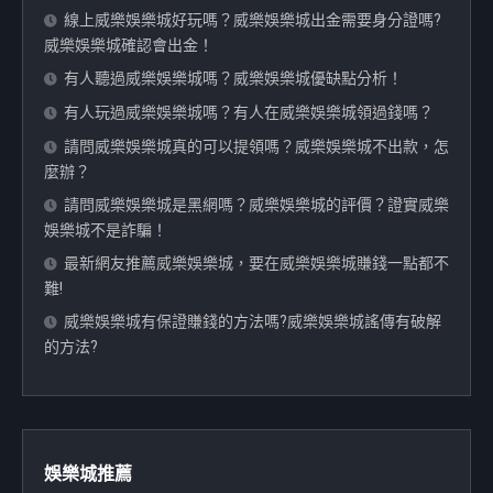
線上威樂娛樂城好玩嗎？威樂娛樂城出金需要身分證嗎?
威樂娛樂城確認會出金！
有人聽過威樂娛樂城嗎？威樂娛樂城優缺點分析！
有人玩過威樂娛樂城嗎？有人在威樂娛樂城領過錢嗎？
請問威樂娛樂城真的可以提領嗎？威樂娛樂城不出款，怎
麼辦？
請問威樂娛樂城是黑網嗎？威樂娛樂城的評價？證實威樂
娛樂城不是詐騙！
最新網友推薦威樂娛樂城，要在威樂娛樂城賺錢一點都不
難!
威樂娛樂城有保證賺錢的方法嗎?威樂娛樂城謠傳有破解
的方法?
娛樂城推薦