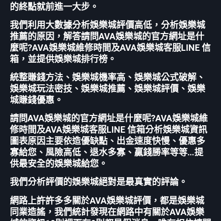
的終點就前進一大步。
我們利用大數據分析娛樂城評價高低，分析娛樂城
推薦的原因，解答請問AVA娛樂城的官方網址是什
麼呢?AVA娛樂城維修時間及AVA娛樂城客服LINE 信
箱，並提供娛樂城排行榜。
統整賺錢方法、娛樂城機率高、娛樂城公式破解、
娛樂城玩法密技、娛樂城推薦、娛樂城評價、娛樂
城賺錢優惠。
請問AVA娛樂城的官方網址是什麼呢?AVA娛樂城維
修時間及AVA娛樂城客服LINE 信箱分析娛樂城資訊
圖表原因主要依造優缺點、出金速度快慢、優惠多
寡給您、風險高低、退水多寡、贏錢勝率等等…提
供最安全的娛樂城給您。
我們分析評價的娛樂城絕對是最真實的評論。
網路上許許多多關於AVA娛樂城評價，都是娛樂城
同業造謠，我們統計發現在網路中有關於AVA娛樂