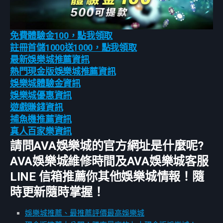
免費體驗金100，點我領取
註冊首儲1000送1000，點我領取
最新娛樂城推薦資訊
熱門現金版娛樂城推薦資訊
娛樂城體驗金資訊
娛樂城優惠資訊
遊戲賺錢資訊
捕魚機推薦資訊
真人百家樂資訊
請問AVA娛樂城的官方網址是什麼呢?
AVA娛樂城維修時間及AVA娛樂城客服
LINE 信箱推薦你其他娛樂城情報！隨
時更新隨時掌握！
娛樂城推薦、最推薦評價最高娛樂城