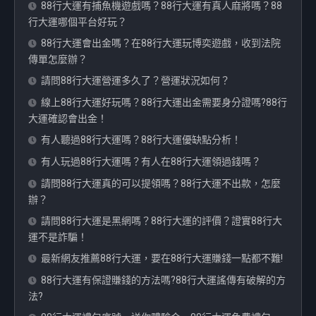
88行大運有捕魚機遊戲嗎？88行大運有真人麻將嗎？88
行大運哪個平台好玩？
88行大運會出金嗎？在88行大運玩博奕遊戲，收到法院
傳單怎麼辦？
請問88行大運營運多久了？營運狀況如何？
線上88行大運好玩嗎？88行大運出金需要身分證嗎?88行
大運確認會出金！
有人聽過88行大運嗎？88行大運優缺點分析！
有人玩過88行大運嗎？有人在88行大運領過錢嗎？
請問88行大運真的可以提領嗎？88行大運不出款，怎麼
辦？
請問88行大運是黑網嗎？88行大運的評價？證實88行大
運不是詐騙！
最新網友推薦88行大運，要在88行大運賺錢一點都不難!
88行大運有保證賺錢的方法嗎?88行大運謠傳有破解的方
法?