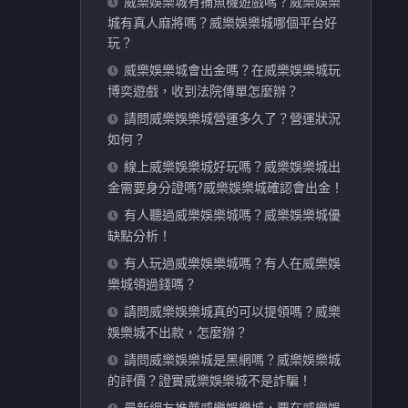
威樂娛樂城有捕魚機遊戲嗎？威樂娛樂
城有真人麻將嗎？威樂娛樂城哪個平台好
玩？
威樂娛樂城會出金嗎？在威樂娛樂城玩
博奕遊戲，收到法院傳單怎麼辦？
請問威樂娛樂城營運多久了？營運狀況
如何？
線上威樂娛樂城好玩嗎？威樂娛樂城出
金需要身分證嗎?威樂娛樂城確認會出金！
有人聽過威樂娛樂城嗎？威樂娛樂城優
缺點分析！
有人玩過威樂娛樂城嗎？有人在威樂娛
樂城領過錢嗎？
請問威樂娛樂城真的可以提領嗎？威樂
娛樂城不出款，怎麼辦？
請問威樂娛樂城是黑網嗎？威樂娛樂城
的評價？證實威樂娛樂城不是詐騙！