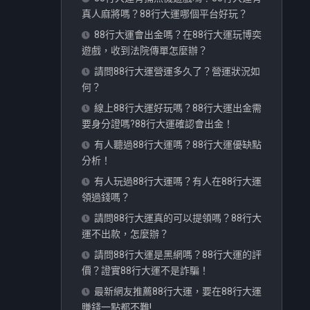
真人麻將嗎？88行大運哪個平台好玩？
88行大運會出金嗎？在88行大運玩博奕
遊戲，收到法院傳單怎麼辦？
請問88行大運營運多久了？營運狀況如
何？
線上88行大運好玩嗎？88行大運出金需
要身分證嗎?88行大運確認會出金！
有人聽過88行大運嗎？88行大運優缺點
分析！
有人玩過88行大運嗎？有人在88行大運
領過錢嗎？
請問88行大運真的可以提領嗎？88行大
運不出款，怎麼辦？
請問88行大運是黑網嗎？88行大運的評
價？證實88行大運不是詐騙！
最新網友推薦88行大運，要在88行大運
賺錢一點都不難!