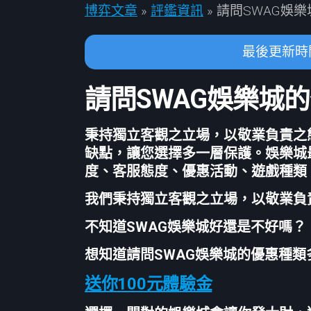
博弈文章
»
評鑑資訊
»
請問SWAG娛
最後更新時間：
請問SWAG娛樂城
秉持獨立客觀之立場，以敬業負責之
缺點，讓您選擇多一層保護。娛樂城
度、客服態度、優惠活動、遊戲種類
我們秉持獨立客觀之立場，以敬業負
不知道SWAG娛樂城好還是不好嗎？
想知道請問SWAG娛樂城的優惠種
送你100元體驗金