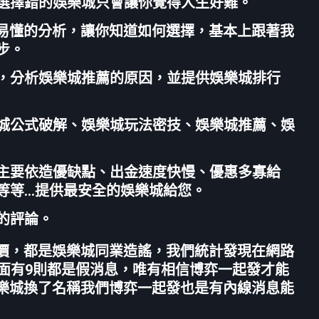
選擇錯的娛樂城只會讓你覺得人生好難。
顯易懂的分析，讓你知道如何選擇，基本上跟著我
步。
，分析娛樂城推薦的原因，並提供娛樂城排行
城公式破解、娛樂城玩法密技、娛樂城推薦、娛
主要依造優缺點、出金速度快慢、優惠多寡給
等等…提供最安全的娛樂城給您。
的評論。
評價，都是娛樂城同業造謠，我們統計發現在網路
裡面有9則都是假消息，唯有相信博弈一起發才能
娛樂城換了名稱我們博弈一起發也是有內線消息能