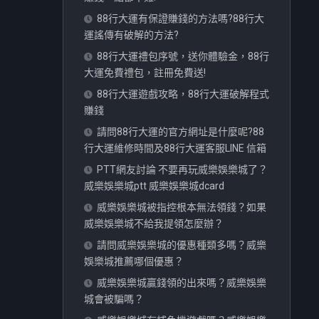
88行大運有保證賺錢的方法嗎?88行大
運謠傳有破解的方法?
88行大運禮包序號，送你體驗金，88行
大運免費禮包，註冊免費送!
88行大運遊戲攻略，88行大運破解程式
賺錢
請問88行大運的官方網址是什麼呢?88
行大運維修時間及88行大運客服LINE 信箱
PTT網友討論 不要再玩威樂娛樂城了？
威樂娛樂城ptt 威樂娛樂城dcard
威樂娛樂城被指控根本無法領錢？如果
威樂娛樂城不給我提領怎麼辦？
請問威樂娛樂城的優惠種類多嗎？威樂
娛樂城推薦哪個優惠？
威樂娛樂城贏錢領的出來嗎？威樂娛樂
城會被騙嗎？