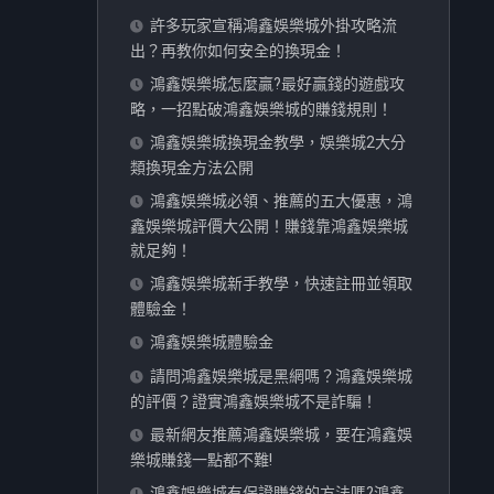
許多玩家宣稱鴻鑫娛樂城外掛攻略流
出？再教你如何安全的換現金！
鴻鑫娛樂城怎麼贏?最好贏錢的遊戲攻
略，一招點破鴻鑫娛樂城的賺錢規則！
鴻鑫娛樂城換現金教學，娛樂城2大分
類換現金方法公開
鴻鑫娛樂城必領、推薦的五大優惠，鴻
鑫娛樂城評價大公開！賺錢靠鴻鑫娛樂城
就足夠！
鴻鑫娛樂城新手教學，快速註冊並領取
體驗金！
鴻鑫娛樂城體驗金
請問鴻鑫娛樂城是黑網嗎？鴻鑫娛樂城
的評價？證實鴻鑫娛樂城不是詐騙！
最新網友推薦鴻鑫娛樂城，要在鴻鑫娛
樂城賺錢一點都不難!
鴻鑫娛樂城有保證賺錢的方法嗎?鴻鑫