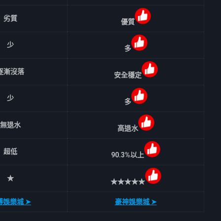
劣質
優質
少
多
逐漸沒落
安全穩定
少
多
無退水
高退水
超低
90.3%以上
★
★★★★★
博娛樂城 ➤
豪神娛樂城 ➤