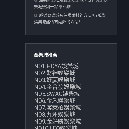
最新網友推薦威樂娛樂城，要在威樂娛
樂城賺錢一點都不難!
威樂娛樂城有保證賺錢的方法嗎?威樂
娛樂城謠傳有破解的方法?
娛樂城推薦
NO1.HOYA娛樂城
NO2.財神娛樂城
NO3.好贏娛樂城
NO4.金合發娛樂城
NO5.SWAG娛樂城
NO6.金禾娛樂城
NO7.客萊柏娛樂城
NO8.九州娛樂城
NO9.金好勝娛樂城
NO10.LEO娛樂城