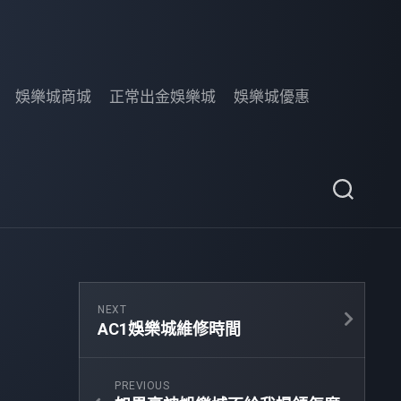
娛樂城商城
正常出金娛樂城
娛樂城優惠
NEXT
AC1娛樂城維修時間
PREVIOUS