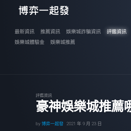
Skip
to
content
最新資訊
推薦資訊
娛樂城詐騙資訊
評鑑資訊
娛樂城體驗金
娛樂城推薦
評鑑資訊
豪神娛樂城推薦
by
博弈一起發
2021 年 9 月 23 日