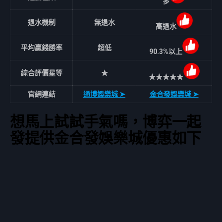
多
退水機制
無退水
高退水
平均贏錢勝率
超低
90.3%以上
綜合評價星等
★
★★★★★
官網連結
通博娛樂城 ➤
金合發娛樂城 ➤
想馬上試試手氣嗎，博弈一起
發提供金合發娛樂城優惠如下