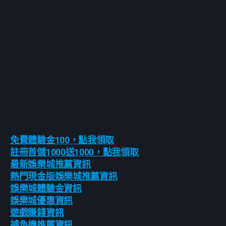
免費體驗金100，點我領取
註冊首儲1000送1000，點我領取
最新娛樂城推薦資訊
熱門現金版娛樂城推薦資訊
娛樂城體驗金資訊
娛樂城優惠資訊
遊戲賺錢資訊
捕魚機推薦資訊