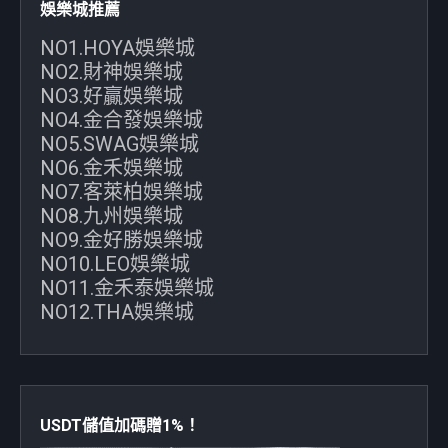
娛樂城推薦
NO1.HOYA娛樂城
NO2.財神娛樂城
NO3.好贏娛樂城
NO4.金合發娛樂城
NO5.SWAG娛樂城
NO6.金禾娛樂城
NO7.客萊柏娛樂城
NO8.九州娛樂城
NO9.金好勝娛樂城
NO10.LEO娛樂城
NO11.金禾泰娛樂城
NO12.THA娛樂城
USDT儲值加碼贈1%！