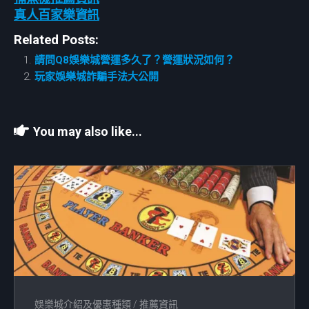
真人百家樂資訊
Related Posts:
請問Q8娛樂城營運多久了？營運狀況如何？
玩家娛樂城詐騙手法大公開
You may also like...
娛樂城介紹及優惠種類
/
推薦資訊