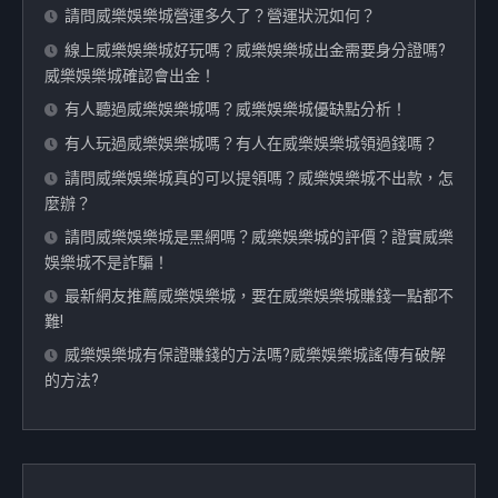
請問威樂娛樂城營運多久了？營運狀況如何？
線上威樂娛樂城好玩嗎？威樂娛樂城出金需要身分證嗎?
威樂娛樂城確認會出金！
有人聽過威樂娛樂城嗎？威樂娛樂城優缺點分析！
有人玩過威樂娛樂城嗎？有人在威樂娛樂城領過錢嗎？
請問威樂娛樂城真的可以提領嗎？威樂娛樂城不出款，怎
麼辦？
請問威樂娛樂城是黑網嗎？威樂娛樂城的評價？證實威樂
娛樂城不是詐騙！
最新網友推薦威樂娛樂城，要在威樂娛樂城賺錢一點都不
難!
威樂娛樂城有保證賺錢的方法嗎?威樂娛樂城謠傳有破解
的方法?