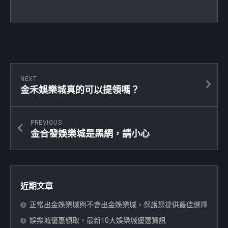
NEXT
金禾娛樂城真的可以提領嗎？
PREVIOUS
金合發娛樂城是黑網，請小心
近期文章
正常出金娛樂城與不會出金娛樂城，保護您提供最佳選擇
娛樂城優惠領取，最新10大娛樂城優惠資訊