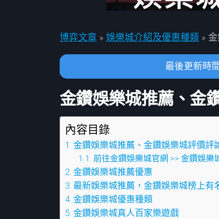
博弈文章
»
娛樂城介紹及優惠種類
»
金
最後更新時間： 
金鑽娛樂城推薦、金
內容目錄
金鑽娛樂城推薦、金鑽娛樂城評價評
前往金鑽娛樂城官網 >> 金鑽娛樂
金鑽娛樂城推薦優惠
最新娛樂城推薦，金鑽娛樂城榜上有
金鑽娛樂城優惠種類
金鑽娛樂城真人百家樂遊戲