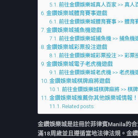
前往金鑽娛樂城真人百家 >> 真人
金鑽娛樂城體育賽事遊戲
前往金鑽娛樂城體育賽事 >> 體育
金鑽娛樂城捕魚機遊戲
前往金鑽娛樂城捕魚機 >> 捕魚機
金鑽娛樂城彩票投注遊戲
前往金鑽娛樂城彩票投注 >> 彩票
金鑽娛樂城電子老虎機遊戲
前往金鑽娛樂城老虎機 >> 老虎機
金鑽娛樂城棋牌麻將遊戲
前往金鑽娛樂城棋牌麻將 >> 棋
金鑽娛樂城推薦你其他娛樂城情報！
Related posts:
金鑽娛樂城是註冊於菲律賓Manila
滿18周歲並且遵循當地法律法規。
金鑽