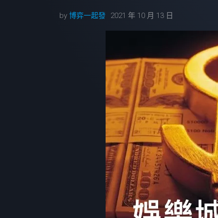
by
博弈一起發
2021 年 10 月 13 日