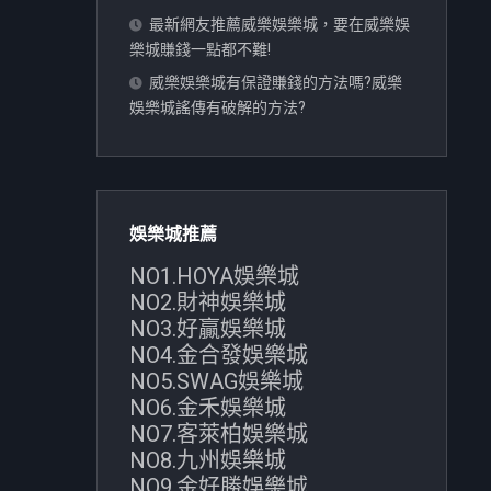
最新網友推薦威樂娛樂城，要在威樂娛
樂城賺錢一點都不難!
威樂娛樂城有保證賺錢的方法嗎?威樂
娛樂城謠傳有破解的方法?
娛樂城推薦
NO1.HOYA娛樂城
NO2.財神娛樂城
NO3.好贏娛樂城
NO4.金合發娛樂城
NO5.SWAG娛樂城
NO6.金禾娛樂城
NO7.客萊柏娛樂城
NO8.九州娛樂城
NO9.金好勝娛樂城