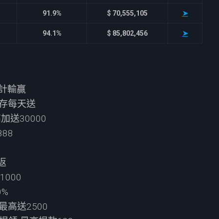
91.9%
$ 70,555,105
➤
94.1%
$ 85,802,456
➤
不計輸贏
天存每天送
送30000
88
返
000
0%
最高送2500