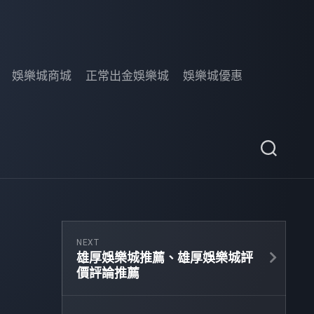
娛樂城商城
正常出金娛樂城
娛樂城優惠
NEXT
雄厚娛樂城推薦、雄厚娛樂城評
價評論推薦