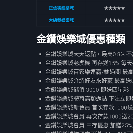
正信德娛樂城
★★★★★
大總裁娛樂城
★★★★★
金鑽娛樂城優惠種類
金鑽娛樂城天天返點，最高0.8% 
金鑽娛樂城老虎機 再存送15% 每
金鑽娛樂城百家樂連贏/輸過關 最高加
金鑽娛樂城介紹好友來好贏 最高送8
金鑽娛樂城儲值 3000 即送四星彩
金鑽娛樂城體育高額返點 下注立即
金鑽娛樂城新會員 首次存款1000送1
金鑽娛樂城會員 再次存款1000送2
金鑽娛樂城會員 三存優惠 加贈25%