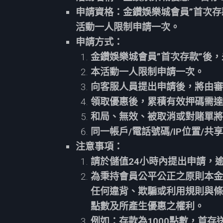
申請資格：金鑽娛樂城會員”首次存
活動一人限制申請一次。
申請方式：
金鑽娛樂城會員”首次存款”後
本活動一人限制申請一次。
向客服人員提出申請後，將由審
領取優惠後，累積有效押碼需達
和局、無效、被取消或對賭單將
同一帳戶/電話號碼/IP位置/
注意事項：
請於儲值24小時內提出申請，
為秉持會員公平公正之原則本金
任何違背、欺騙或利用規則與條
點數及所產生優惠之權利。
例如：存款為1000點數，首存