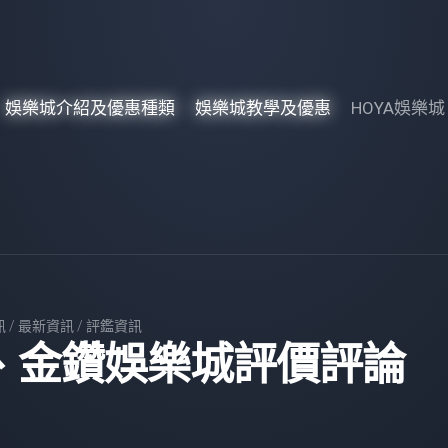
娛樂城介紹及優惠種類
娛樂城教學及優惠
HOYA娛樂城
訊
/
最新資訊
/
評鑑資訊
、金鑽娛樂城評價評論