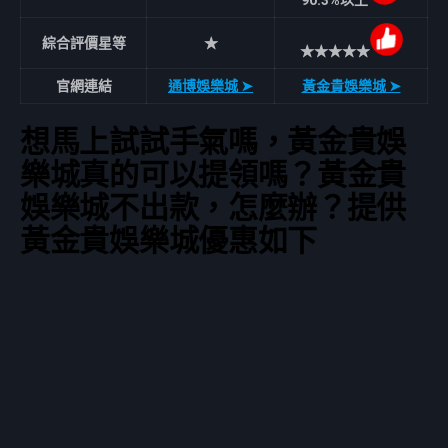
90.3%以上
綜合評價星等
★
★★★★★
官網連結
通博娛樂城 ➤
黃金貴娛樂城 ➤
想馬上試試手氣嗎，黃金貴娛
樂城真的可以提領嗎？黃金貴
娛樂城不出款，怎麼辦？提供
黃金貴娛樂城優惠如下