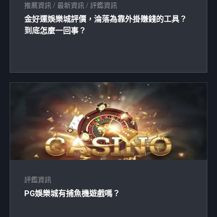
推薦資訊
/
最新資訊
/
評鑑資訊
金好運娛樂城評價，淪落為靠外掛賺錢的工具？
到底怎麼一回事？
評鑑資訊
PG娛樂城有捕魚機遊戲嗎？