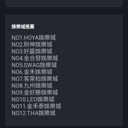
娛樂城推薦
NO1.HOYA娛樂城
NO2.財神娛樂城
NO3.好贏娛樂城
NO4.金合發娛樂城
NO5.SWAG娛樂城
NO6.金禾娛樂城
NO7.客萊柏娛樂城
NO8.九州娛樂城
NO9.金好勝娛樂城
NO10.LEO娛樂城
NO11.金禾泰娛樂城
NO12.THA娛樂城