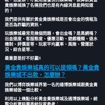
貴娛樂城換了名稱我們也是有內線消息能夠知道
的！
我們提供有關於黃金貴娛樂城是否會出金的情報及
是否為詐騙的資訊。
玩娛樂城最常見幾個問題，會出金嗎？是黑網嗎？
出金速度、客服態度、優惠活動、遊戲種類、退水
機制、評價星等、玩家平均贏率、風險、營運狀
況、綜合星等…
最重要是好不好贏!!
黃金貴娛樂城真的可以提領嗎？黃金貴
娛樂城不出款，怎麼辦？
我們以博弈娛樂城界第一名的通博娛樂城跟黃金貴
娛樂城做一個比較。
利用以上幾點分析黃金貴娛樂城及通博娛樂城，統
整分析資訊圖表給玩家參考：