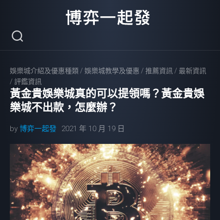
Skip
to
content
娛樂城介紹及優惠種類
/
娛樂城教學及優惠
/
推薦資訊
/
最新資訊
/
評鑑資訊
黃金貴娛樂城真的可以提領嗎？黃金貴娛
樂城不出款，怎麼辦？
by
博弈一起發
2021 年 10 月 19 日