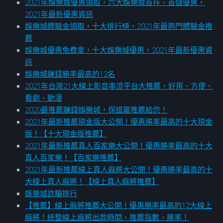
2021年娛樂城優惠領取，六大娛樂城首存、首儲優惠，
2021年最新優惠資訊
娛樂城體驗金領取，十大排行榜，2021年最熱門體驗金推
薦
娛樂城優惠免費拿，十大娛樂城優惠，2021年最新優惠資
訊
娛樂城賺錢勝率最高的12名
2021年台灣21大線上影音串流平台大推薦，好用、方便、
看劇、動漫
2020最推薦賺錢娛樂城，保證贏推薦給您！
2021年最新推薦現金版大公開！優惠勝率最高的十大現金
版！【十大現金版推薦】
2021年最新推薦真人百家樂大公開！優惠勝率最高的十大
真人百家樂！【百家樂推薦】
2021年最新推薦線上真人麻將大公開！優惠勝率最高的十
大線上真人麻將！【線上真人麻將推薦】
娛樂城詐騙排行
【推薦】線上麻將推薦大公開！優惠勝率最高的12大線上
麻將！統整線上麻將出款時間、推薦指數、勝率！