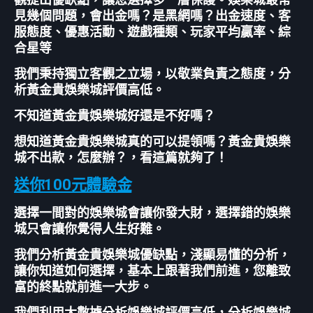
見幾個問題，會出金嗎？是黑網嗎？出金速度、客
服態度、優惠活動、遊戲種類、玩家平均贏率、綜
合星等
我們秉持獨立客觀之立場，以敬業負責之態度，分
析黃金貴娛樂城評價高低。
不知道黃金貴娛樂城好還是不好嗎？
想知道黃金貴娛樂城真的可以提領嗎？黃金貴娛樂
城不出款，怎麼辦？，看這篇就夠了！
送你100元體驗金
選擇一間對的娛樂城會讓你發大財，選擇錯的娛樂
城只會讓你覺得人生好難。
我們分析黃金貴娛樂城優缺點，淺顯易懂的分析，
讓你知道如何選擇，基本上跟著我們前進，您離致
富的終點就前進一大步。
我們利用大數據分析娛樂城評價高低，分析娛樂城