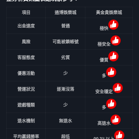
項目
通博娛樂城
黃金貴娛樂城
出金速度
普通
極快
風險
可能被鎖帳號
極安全
客服態度
劣質
優質
優惠活動
少
多
營運狀況
逐漸沒落
安全穩定
遊戲種類
少
多
退水機制
無退水
高退水
平均贏錢勝率
超低