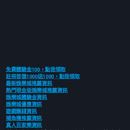
免費體驗金100，點我領取
註冊首儲1000送1000，點我領取
最新娛樂城推薦資訊
熱門現金版娛樂城推薦資訊
娛樂城體驗金資訊
娛樂城優惠資訊
遊戲賺錢資訊
捕魚機推薦資訊
真人百家樂資訊