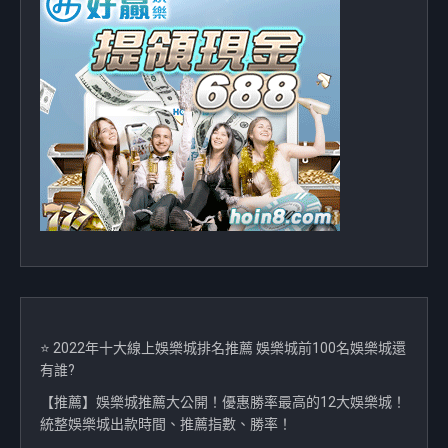
⭐ 2022年十大線上娛樂城排名推薦 娛樂城前100名娛樂城還
有誰?
【推薦】娛樂城推薦大公開！優惠勝率最高的12大娛樂城！
統整娛樂城出款時間、推薦指數、勝率！