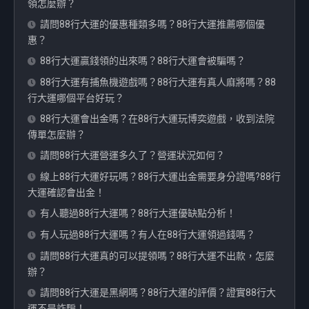
領怎麼辦？
請問88行大運的優惠種類多嗎？88行大運推薦哪個優
惠？
88行大運贏錢領的出來嗎？88行大運會被騙嗎？
88行大運有捕魚機遊戲嗎？88行大運有真人麻將嗎？88
行大運哪個平台好玩？
88行大運會出金嗎？在88行大運玩博奕遊戲，收到法院
傳單怎麼辦？
請問88行大運營運多久了？營運狀況如何？
線上88行大運好玩嗎？88行大運出金需要身分證嗎?88行
大運確認會出金！
有人聽過88行大運嗎？88行大運優缺點分析！
有人玩過88行大運嗎？有人在88行大運領過錢嗎？
請問88行大運真的可以提領嗎？88行大運不出款，怎麼
辦？
請問88行大運是黑網嗎？88行大運的評價？證實88行大
運不是詐騙！