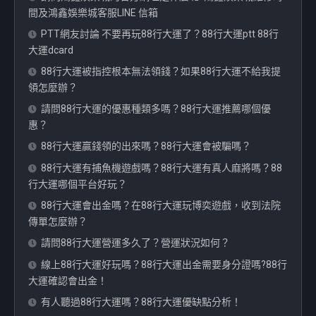
間及鴻鑫娛樂城客服LINE 信箱
PTT網友討論 不要再玩88行大運了？88行大運ptt 88行
大運dcard
88行大運被指控根本無法領錢？如果88行大運不給我提
領怎麼辦？
請問88行大運的優惠種類多嗎？88行大運推薦哪個優
惠？
88行大運贏錢領的出來嗎？88行大運會被騙嗎？
88行大運有捕魚機遊戲嗎？88行大運有真人麻將嗎？88
行大運哪個平台好玩？
88行大運會出金嗎？在88行大運玩博奕遊戲，收到法院
傳單怎麼辦？
請問88行大運營運多久了？營運狀況如何？
線上88行大運好玩嗎？88行大運出金需要身分證嗎?88行
大運確認會出金！
有人聽過88行大運嗎？88行大運優缺點分析！