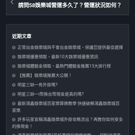
請問58娛樂城營運多久了？營運狀況如何？
近期文章
正常出金娛樂城與不會出金娛樂城，保護您提供最佳選擇
娛樂城優惠領取，最新10大娛樂城優惠資訊
娛樂城體驗金領取，最熱門體驗金推薦13大排行榜
【推薦】娛樂城推薦大公開！
明星三缺一有外掛嗎?
明星三缺一i幣換台幣現金是真的嗎?
最新鴻鑫娛樂城百家樂算牌教學 快速破解鴻鑫娛樂城百
家樂
許多玩家宣稱鴻鑫娛樂城外掛攻略流出？再教你如何安全
的換現金！