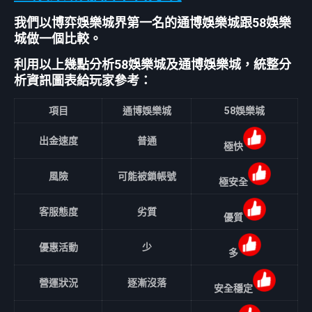
我們以博弈娛樂城界第一名的通博娛樂城跟58娛樂
城做一個比較。
利用以上幾點分析58娛樂城及通博娛樂城，統整分
析資訊圖表給玩家參考：
項目
通博娛樂城
58娛樂城
出金速度
普通
極快
風險
可能被鎖帳號
極安全
客服態度
劣質
優質
優惠活動
少
多
營運狀況
逐漸沒落
安全穩定