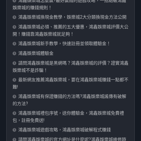
鴻鑫娛樂城怎麼贏?最好贏錢的遊戲攻略，一招點破鴻鑫
娛樂城的賺錢規則！
鴻鑫娛樂城換現金教學，娛樂城2大分類換現金方法公開
鴻鑫娛樂城必領、推薦的五大優惠，鴻鑫娛樂城評價大公
開！賺錢靠鴻鑫娛樂城就足夠！
鴻鑫娛樂城新手教學，快速註冊並領取體驗金！
鴻鑫娛樂城體驗金
請問鴻鑫娛樂城是黑網嗎？鴻鑫娛樂城的評價？證實鴻鑫
娛樂城不是詐騙！
最新網友推薦鴻鑫娛樂城，要在鴻鑫娛樂城賺錢一點都不
難!
鴻鑫娛樂城有保證賺錢的方法嗎?鴻鑫娛樂城謠傳有破解
的方法?
鴻鑫娛樂城禮包序號，送你體驗金，鴻鑫娛樂城免費禮
包，註冊免費送!
鴻鑫娛樂城遊戲攻略，鴻鑫娛樂城破解程式賺錢
請問鴻鑫娛樂城的官方網址是什麼呢?鴻鑫娛樂城維修時