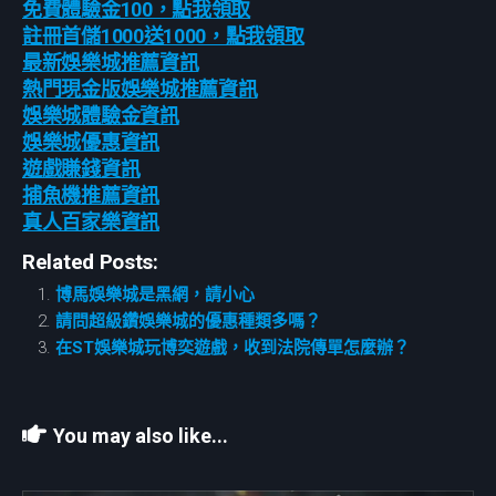
免費體驗金100，點我領取
註冊首儲1000送1000，點我領取
最新娛樂城推薦資訊
熱門現金版娛樂城推薦資訊
娛樂城體驗金資訊
娛樂城優惠資訊
遊戲賺錢資訊
捕魚機推薦資訊
真人百家樂資訊
Related Posts:
博馬娛樂城是黑網，請小心
請問超級鑽娛樂城的優惠種類多嗎？
在ST娛樂城玩博奕遊戲，收到法院傳單怎麼辦？
You may also like...