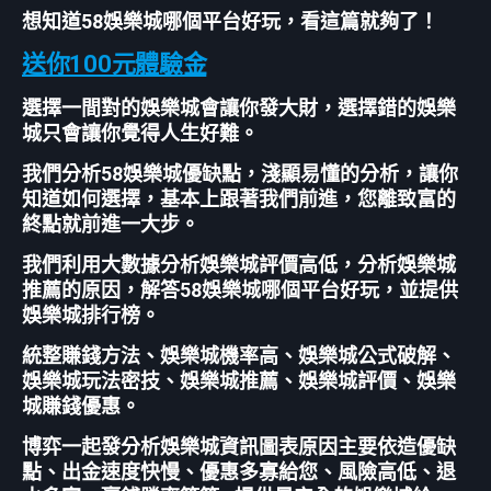
想知道58娛樂城哪個平台好玩，看這篇就夠了！
送你100元體驗金
選擇一間對的娛樂城會讓你發大財，選擇錯的娛樂
城只會讓你覺得人生好難。
我們分析58娛樂城優缺點，淺顯易懂的分析，讓你
知道如何選擇，基本上跟著我們前進，您離致富的
終點就前進一大步。
我們利用大數據分析娛樂城評價高低，分析娛樂城
推薦的原因，解答58娛樂城哪個平台好玩，並提供
娛樂城排行榜。
統整賺錢方法、娛樂城機率高、娛樂城公式破解、
娛樂城玩法密技、娛樂城推薦、娛樂城評價、娛樂
城賺錢優惠。
博弈一起發分析娛樂城資訊圖表原因主要依造優缺
點、出金速度快慢、優惠多寡給您、風險高低、退