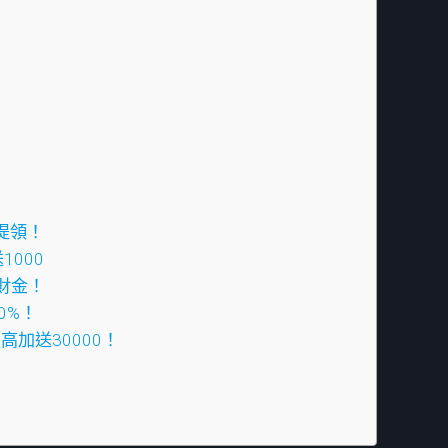
可提領！
1000
財金！
0%！
高加送30000！