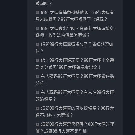
被騙嗎？
88行大運有捕魚機遊戲嗎？88行大運有
真人麻將嗎？88行大運哪個平台好玩？
88行大運會出金嗎？在88行大運玩博奕
遊戲，收到法院傳單怎麼辦？
請問88行大運營運多久了？營運狀況如
何？
線上88行大運好玩嗎？88行大運出金需
要身分證嗎?88行大運確認會出金！
有人聽過88行大運嗎？88行大運優缺點
分析！
有人玩過88行大運嗎？有人在88行大運
領過錢嗎？
請問88行大運真的可以提領嗎？88行大
運不出款，怎麼辦？
請問88行大運是黑網嗎？88行大運的評
價？證實88行大運不是詐騙！