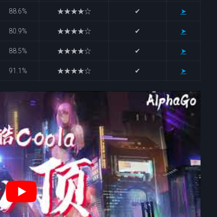
88.6%
★★★★☆
✔
➤
80.9%
★★★★☆
✔
➤
88.5%
★★★★☆
✔
➤
91.1%
★★★★☆
✔
➤