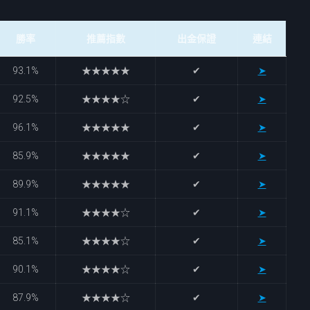
勝率
推薦指數
出金保證
連結
93.1%
★★★★★
✔
➤
92.5%
★★★★☆
✔
➤
96.1%
★★★★★
✔
➤
85.9%
★★★★★
✔
➤
89.9%
★★★★★
✔
➤
91.1%
★★★★☆
✔
➤
85.1%
★★★★☆
✔
➤
90.1%
★★★★☆
✔
➤
87.9%
★★★★☆
✔
➤