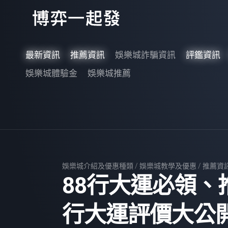
Skip
to
content
最新資訊
推薦資訊
娛樂城詐騙資訊
評鑑資訊
娛樂城體驗金
娛樂城推薦
娛樂城介紹及優惠種類
/
娛樂城教學及優惠
/
推薦資
88行大運必領、
行大運評價大公