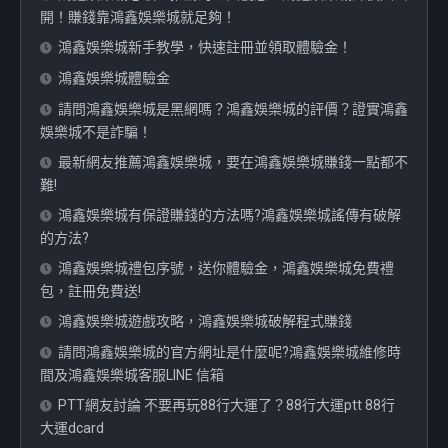
開！賺錢靠鴻鑫娛樂城就足夠！
鴻鑫娛樂城新手教學，快速註冊並領取體驗金！
鴻鑫娛樂城體驗金
請問鴻鑫娛樂城是黑網嗎？鴻鑫娛樂城的評價？證實鴻鑫
娛樂城不是詐騙！
最新網友推薦鴻鑫娛樂城，要在鴻鑫娛樂城賺錢一點都不
難!
鴻鑫娛樂城有保證賺錢的方法嗎?鴻鑫娛樂城謠傳有破解
的方法?
鴻鑫娛樂城禮包序號，送你體驗金，鴻鑫娛樂城免費禮
包，註冊免費送!
鴻鑫娛樂城遊戲攻略，鴻鑫娛樂城破解程式賺錢
請問鴻鑫娛樂城的官方網址是什麼呢?鴻鑫娛樂城維修時
間及鴻鑫娛樂城客服LINE 信箱
PTT網友討論 不要再玩88行大運了？88行大運ptt 88行
大運dcard