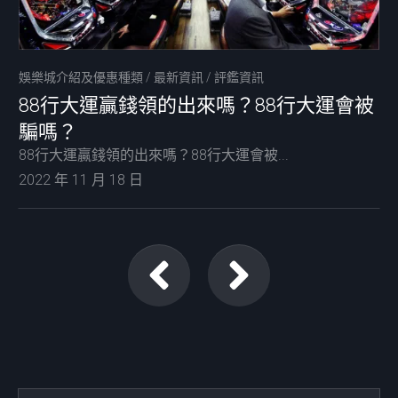
娛樂城介紹及優惠種類
/
最新資訊
/
評鑑資訊
88行大運贏錢領的出來嗎？88行大運會被
騙嗎？
88行大運贏錢領的出來嗎？88行大運會被...
2022 年 11 月 18 日