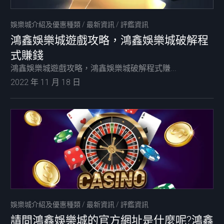
娛樂城介紹及優惠種類
/
最新資訊
/
評鑑資訊
鴻鑫娛樂城遊戲攻略，鴻鑫娛樂城破解程
式賺錢
鴻鑫娛樂城遊戲攻略，鴻鑫娛樂城破解程式賺...
2022 年 11 月 18 日
娛樂城介紹及優惠種類
/
最新資訊
/
評鑑資訊
請問鴻鑫娛樂城的官方網址是什麼呢?鴻鑫