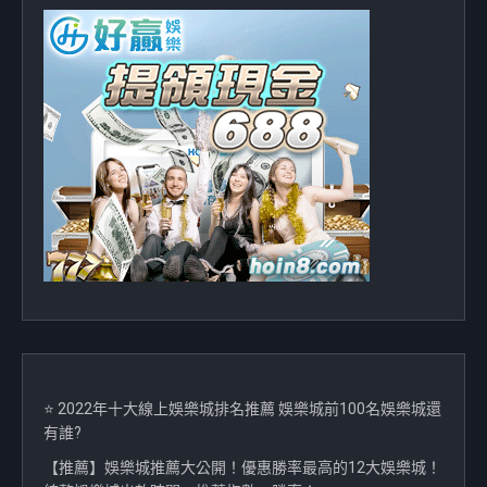
⭐ 2022年十大線上娛樂城排名推薦 娛樂城前100名娛樂城還
有誰?
【推薦】娛樂城推薦大公開！優惠勝率最高的12大娛樂城！