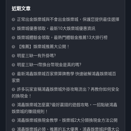
近期文章
正常出金娛樂城與不會出金娛樂城，保護您提供最佳選擇
娛樂城優惠領取，最新10大娛樂城優惠資訊
娛樂城體驗金領取，最熱門體驗金推薦13大排行榜
【推薦】娛樂城推薦大公開！
明星三缺一有外掛嗎?
明星三缺一i幣換台幣現金是真的嗎?
最新鴻鑫娛樂城百家樂算牌教學 快速破解鴻鑫娛樂城百
家樂
許多玩家宣稱鴻鑫娛樂城外掛攻略流出？再教你如何安全
的換現金！
鴻鑫娛樂城怎麼贏?最好贏錢的遊戲攻略，一招點破鴻鑫
娛樂城的賺錢規則！
鴻鑫娛樂城換現金教學，娛樂城2大分類換現金方法公開
鴻鑫娛樂城必領、推薦的五大優惠，鴻鑫娛樂城評價大公