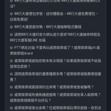
88行大運有保證賺錢的方法嗎?88行大運謠傳有破解的方
法?
88行大運禮包序號，送你體驗金，88行大運免費禮包，
註冊免費送!
88行大運遊戲攻略，88行大運破解程式賺錢
請問88行大運的官方網址是什麼呢?88行大運維修時間及
88行大運客服LINE 信箱
PTT網友討論 不要再玩威樂娛樂城了？威樂娛樂城ptt 威
樂娛樂城dcard
威樂娛樂城被指控根本無法領錢？如果威樂娛樂城不給我
提領怎麼辦？
請問威樂娛樂城的優惠種類多嗎？威樂娛樂城推薦哪個優
惠？
威樂娛樂城贏錢領的出來嗎？威樂娛樂城會被騙嗎？
威樂娛樂城有捕魚機遊戲嗎？威樂娛樂城有真人麻將嗎？
威樂娛樂城哪個平台好玩？
威樂娛樂城會出金嗎？在威樂娛樂城玩博奕遊戲，收到法