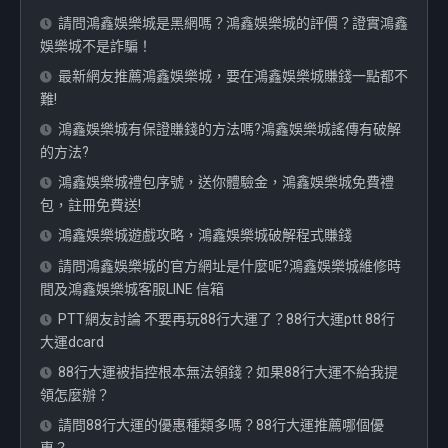
請問鴻鑫娛樂城是黑網嗎？鴻鑫娛樂城的評價？證實鴻鑫
娛樂城不是詐騙！
最新網友推薦鴻鑫娛樂城，要在鴻鑫娛樂城賺錢一點都不
難!
鴻鑫娛樂城有保證賺錢的方法嗎?鴻鑫娛樂城謠傳有破解
的方法?
鴻鑫娛樂城禮包序號，送你體驗金，鴻鑫娛樂城免費禮
包，註冊免費送!
鴻鑫娛樂城遊戲攻略，鴻鑫娛樂城破解程式賺錢
請問鴻鑫娛樂城的官方網址是什麼呢?鴻鑫娛樂城維修時
間及鴻鑫娛樂城客服LINE 信箱
PTT網友討論 不要再玩88行大運了？88行大運ptt 88行
大運dcard
88行大運被指控根本無法領錢？如果88行大運不給我提
領怎麼辦？
請問88行大運的優惠種類多嗎？88行大運推薦哪個優