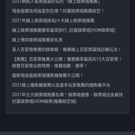
2021網路人氣票選最好玩的「線上娛樂城推薦」
現金版跟信用版差別在哪？好贏娛樂城推薦給您！
2021年線上娛樂城排名|十大線上娛樂城推薦
線上娛樂城推薦勝率最高排行_好贏娛樂城(HOIN娛樂城)
線上博弈娛樂城推薦排名表
真人百家樂推薦的娛樂城、推薦線上百家樂贏錢必勝玩法！
【推薦】百家樂推薦大公開！優惠勝率最高的12大百家樂！
統整百家樂出款時間、推薦指數、勝率！
最新現金版娛樂城捕魚機推薦大公開！
2021線上捕魚機推薦以及最多玩家推薦的捕魚機平台
2021年五大娛樂城推薦名單！娛樂城優惠、娛樂城出金最快
好贏娛樂城(HOIN娛樂)推薦給您城)