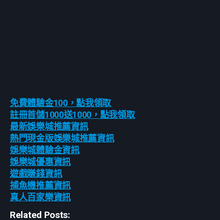
免費體驗金100，點我領取
註冊首儲1000送1000，點我領取
最新娛樂城推薦資訊
熱門現金版娛樂城推薦資訊
娛樂城體驗金資訊
娛樂城優惠資訊
遊戲賺錢資訊
捕魚機推薦資訊
真人百家樂資訊
Related Posts: