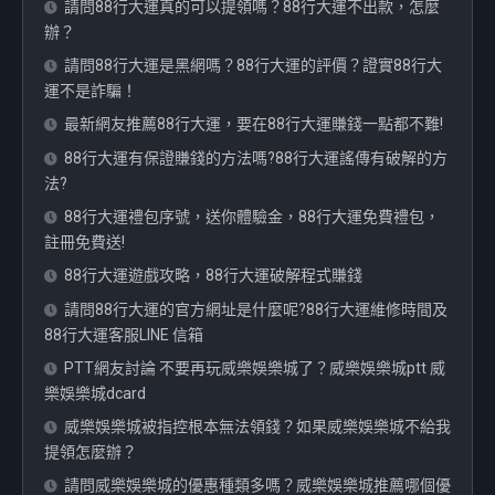
請問88行大運真的可以提領嗎？88行大運不出款，怎麼
辦？
請問88行大運是黑網嗎？88行大運的評價？證實88行大
運不是詐騙！
最新網友推薦88行大運，要在88行大運賺錢一點都不難!
88行大運有保證賺錢的方法嗎?88行大運謠傳有破解的方
法?
88行大運禮包序號，送你體驗金，88行大運免費禮包，
註冊免費送!
88行大運遊戲攻略，88行大運破解程式賺錢
請問88行大運的官方網址是什麼呢?88行大運維修時間及
88行大運客服LINE 信箱
PTT網友討論 不要再玩威樂娛樂城了？威樂娛樂城ptt 威
樂娛樂城dcard
威樂娛樂城被指控根本無法領錢？如果威樂娛樂城不給我
提領怎麼辦？
請問威樂娛樂城的優惠種類多嗎？威樂娛樂城推薦哪個優