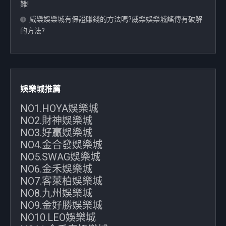
難!
威樂娛樂城有保證賺錢的方法嗎?威樂娛樂城謠傳有破解
的方法?
娛樂城推薦
NO1.HOYA娛樂城
NO2.財神娛樂城
NO3.好贏娛樂城
NO4.金合發娛樂城
NO5.SWAG娛樂城
NO6.金禾娛樂城
NO7.客萊柏娛樂城
NO8.九州娛樂城
NO9.金好勝娛樂城
NO10.LEO娛樂城