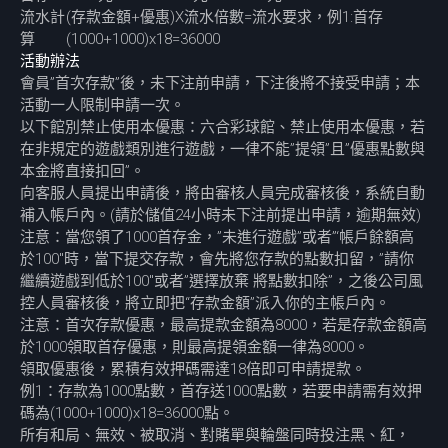
流水計
(存款金額+優惠)X流水倍數=流水要求，例1:首存
算
(1000+1000)x18=36000
活動辦法
會員”首次存款”後，未下注前申請，下注後將不接受申請；本
活動一人限制申請一次。
以下館別禁止使用本優惠：六合彩球館、禁止使用本優惠，若
在非規定的遊戲類別進行遊戲，一律不能”提領”且”優惠點數與
本金將直接扣回”。
向客服人員提出申請後，將由審核人員完成審核後，系統自動
補入帳戶內。(請於儲值24小時未下注前提出申請，逾期無效)
注意：當您領了1000首存金，”未進行遊戲”或者”‘帳戶餘額高
於100″時，當下提交存款，會先將您存款的點數扣留，”請你
繼續遊戲到低於100″或者”選擇放棄 將點數扣除”，之後公司風
控人員審核後，將立即把“存款金額”派入你的主帳戶內。
注意：首次存款優惠，最高提款金額為8000，若是存款金額高
於1000領取首存優惠，則最高提領金額一律為8000。
領取優惠後，累積有效押碼需達18倍即可申請提款。
例1：存款為1000點數，首存送1000點數，若要申請需有效押
碼為(1000+1000)x18=36000點。
所有和局、無效、被取消、對賭單與輪盤同時投注黑、紅，