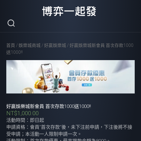
Skip
to
content
首頁
/
娛樂城商城
/
好贏娛樂城
/ 好贏娛樂城新會員 首次存款1000
送1000!!
好贏娛樂城新會員 首次存款1000送1000!!
NT$
1,000.00
活動時間：即日起
申請資格：會員”首次存款”後，未下注前申請，下注後將不接
受申請；本活動一人限制申請一次。
活動限制：首次存款優惠，最高提款金額為8000。