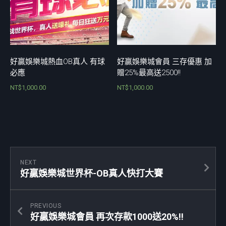
好贏娛樂城熱血OB真人 有球
好贏娛樂城會員 三存優惠 加
必應
贈25%最高送2500!!
NT$
1,000.00
NT$
1,000.00
NEXT
好贏娛樂城世界杯-OB真人快打大賽
PREVIOUS
好贏娛樂城會員 再次存款1000送20%!!