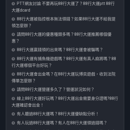
PTT網友討論 不要再玩88行大運了？88行大運ptt 88行
大運dcard
88行大運被指控根本無法領錢？如果88行大運不給我提
領怎麼辦？
請問88行大運的優惠種類多嗎？88行大運推薦哪個優
惠？
88行大運贏錢領的出來嗎？88行大運會被騙嗎？
88行大運有捕魚機遊戲嗎？88行大運有真人麻將嗎？88
行大運哪個平台好玩？
88行大運會出金嗎？在88行大運玩博奕遊戲，收到法院
傳單怎麼辦？
請問88行大運營運多久了？營運狀況如何？
線上88行大運好玩嗎？88行大運出金需要身分證嗎?88行
大運確認會出金！
有人聽過88行大運嗎？88行大運優缺點分析！
有人玩過88行大運嗎？有人在88行大運領過錢嗎？