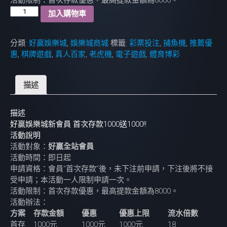
好
加入購物車
贏
娛
分類:
好贏娛樂城
,
娛樂城商城
標籤:
彩票投注
,
捕魚機
,
推薦優
樂
惠
,
棋牌遊戲
,
真人百家
,
老虎機
,
電子遊戲
,
體育博彩
城
新
會
描述
員
首
次
描述
存
好贏娛樂城新會員 首次存款1000送1000!!
款
活動說明
1000
活動對象：
好贏全站會員
送
活動時間：即日起
1000!!
申請資格：會員”首次存款”後，未下注前申請，下注後將不接
數
受申請；本活動一人限制申請一次。
量
活動限制：首次存款優惠，最高提款金額為8000。
活動辦法：
方案
存
款金額
優惠
優惠上
限
流水倍數
首存
1000元
1000元
1000元
18