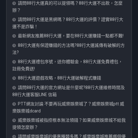
請問88行大運真的可以提領嗎？88行大運不出款，怎麼
辦？
請問88行大運是黑網嗎？88行大運的評價？證實88行大
運不是詐騙！
最新網友推薦88行大運，要在88行大運賺錢一點都不難!
88行大運有保證賺錢的方法嗎?88行大運謠傳有破解的方
法?
88行大運禮包序號，送你體驗金，88行大運免費禮包，
註冊免費送!
88行大運遊戲攻略，88行大運破解程式賺錢
請問88行大運的官方網址是什麼呢?88行大運維修時間及
88行大運客服LINE 信箱
PTT網友討論 不要再玩威樂娛樂城了？威樂娛樂城ptt 威
樂娛樂城dcard
威樂娛樂城被指控根本無法領錢？如果威樂娛樂城不給我
提領怎麼辦？
請問威樂娛樂城的優惠種類多嗎？威樂娛樂城推薦哪個優