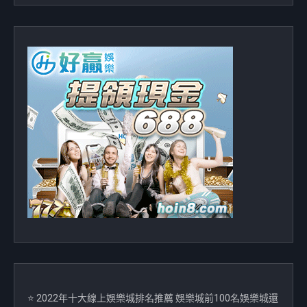
⭐ 2022年十大線上娛樂城排名推薦 娛樂城前100名娛樂城還