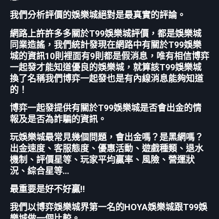
我們分析評價的娛樂城絕對是最真實的評論。
網路上許許多多關於T99娛樂城評價，都是娛樂城
同業造謠，我們統計發現在網路中有關於T99娛樂
城的資訊10則裡面有9則都是假消息，唯有相信博弈
一起發才能知道優良的娛樂城，就算該T99娛樂城
換了名稱我們博弈一起發也是有內線消息能夠知道
的！
博弈一起發提供有關於T99娛樂城是否會出金的情
報及是否為詐騙的資訊。
玩娛樂城最常見幾個問題，會出金嗎？是黑網嗎？
出金速度、客服態度、優惠活動、遊戲種類、退水
機制、評價星等、玩家平均贏率、風險、營運狀
況、綜合星等…
最重要是好不好贏!!
我們以博弈娛樂城界第一名的HOYA娛樂城跟T99娛
樂城做一個比較。