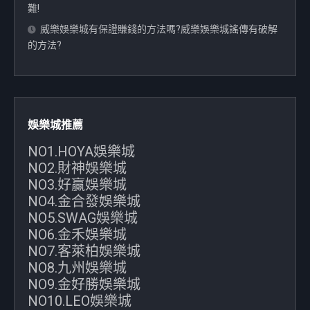
難!
威樂娛樂城有保證賺錢的方法嗎?威樂娛樂城謠傳有破解
的方法?
娛樂城推薦
NO1.HOYA娛樂城
NO2.財神娛樂城
NO3.好贏娛樂城
NO4.金合發娛樂城
NO5.SWAG娛樂城
NO6.金禾娛樂城
NO7.客萊柏娛樂城
NO8.九州娛樂城
NO9.金好勝娛樂城
NO10.LEO娛樂城