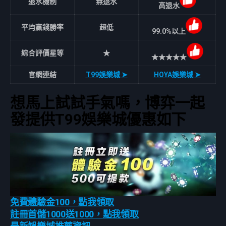
退水機制
無退水
高退水
平均贏錢勝率
超低
99.0%以上
綜合評價星等
★
★★★★★
官網連結
T99娛樂城 ➤
HOYA娛樂城 ➤
想馬上試試手氣嗎，博弈一起
發提供T99娛樂城優惠如下
免費體驗金100，點我領取
註冊首儲1000送1000，點我領取