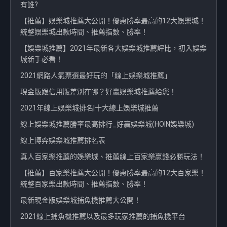
有誰?
【推薦】娛樂城推薦大公開！優惠勝率最高的12大娛樂城！
統整娛樂城出款時間、推薦指數、勝率！
【娛樂城推薦】2021年最新各大娛樂城推薦評比，初入娛樂
城新手必看！
2021網路人氣票選最好玩的「線上娛樂城推薦」
現金版跟信用版差別在哪？好贏娛樂城推薦給您！
2021年線上娛樂城排名|十大線上娛樂城推薦
線上娛樂城推薦勝率最高排行_好贏娛樂城(HOIN娛樂城)
線上博弈娛樂城推薦排名表
真人百家樂推薦的娛樂城、推薦線上百家樂贏錢必勝玩法！
【推薦】百家樂推薦大公開！優惠勝率最高的12大百家樂！
統整百家樂出款時間、推薦指數、勝率！
最新現金版娛樂城捕魚機推薦大公開！
2021線上捕魚機推薦以及最多玩家推薦的捕魚機平台