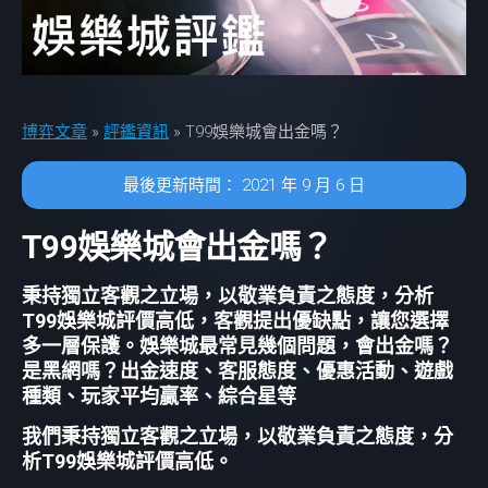
博弈文章
»
評鑑資訊
»
T99娛樂城會出金嗎？
最後更新時間： 2021 年 9 月 6 日
T99娛樂城會出金嗎？
秉持獨立客觀之立場，以敬業負責之態度，分析
T99娛樂城評價高低，客觀提出優缺點，讓您選擇
多一層保護。娛樂城最常見幾個問題，會出金嗎？
是黑網嗎？出金速度、客服態度、優惠活動、遊戲
種類、玩家平均贏率、綜合星等
我們秉持獨立客觀之立場，以敬業負責之態度，分
析T99娛樂城評價高低。