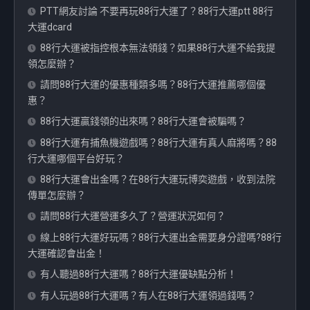
PTT網友討論 不要再玩88行大運了？88行大運ptt 88行
大運dcard
88行大運被指控根本無法領錢？如果88行大運不給我提
領怎麼辦？
請問88行大運的優惠種類多嗎？88行大運推薦哪個優
惠？
88行大運贏錢領的出來嗎？88行大運會被騙嗎？
88行大運有捕魚機遊戲嗎？88行大運有真人麻將嗎？88
行大運哪個平台好玩？
88行大運會出金嗎？在88行大運玩博奕遊戲，收到法院
傳單怎麼辦？
請問88行大運營運多久了？營運狀況如何？
線上88行大運好玩嗎？88行大運出金需要身分證嗎?88行
大運確認會出金！
有人聽過88行大運嗎？88行大運優缺點分析！
有人玩過88行大運嗎？有人在88行大運領過錢嗎？