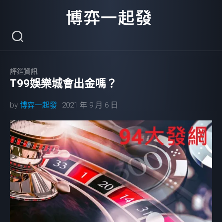
Skip
to
content
評鑑資訊
T99娛樂城會出金嗎？
by
博弈一起發
2021 年 9 月 6 日