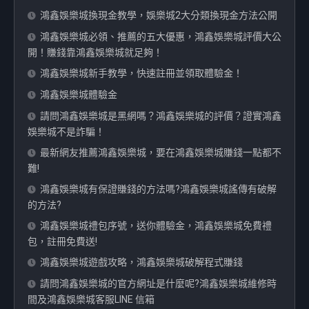
鴻鑫娛樂城換現金教學，娛樂城2大分類換現金方法公開
鴻鑫娛樂城必領、推薦的五大優惠，鴻鑫娛樂城評價大公
開！賺錢靠鴻鑫娛樂城就足夠！
鴻鑫娛樂城新手教學，快速註冊並領取體驗金！
鴻鑫娛樂城體驗金
請問鴻鑫娛樂城是黑網嗎？鴻鑫娛樂城的評價？證實鴻鑫
娛樂城不是詐騙！
最新網友推薦鴻鑫娛樂城，要在鴻鑫娛樂城賺錢一點都不
難!
鴻鑫娛樂城有保證賺錢的方法嗎?鴻鑫娛樂城謠傳有破解
的方法?
鴻鑫娛樂城禮包序號，送你體驗金，鴻鑫娛樂城免費禮
包，註冊免費送!
鴻鑫娛樂城遊戲攻略，鴻鑫娛樂城破解程式賺錢
請問鴻鑫娛樂城的官方網址是什麼呢?鴻鑫娛樂城維修時
間及鴻鑫娛樂城客服LINE 信箱