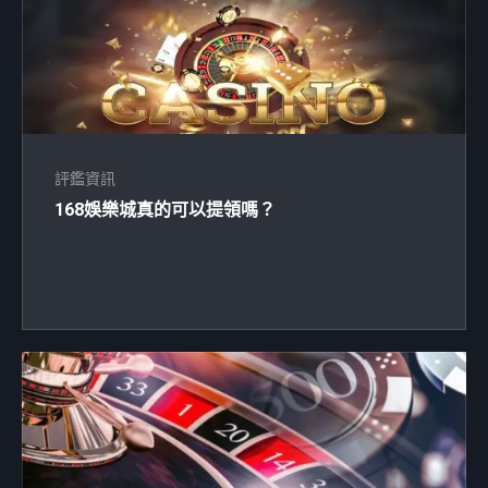
評鑑資訊
168娛樂城真的可以提領嗎？